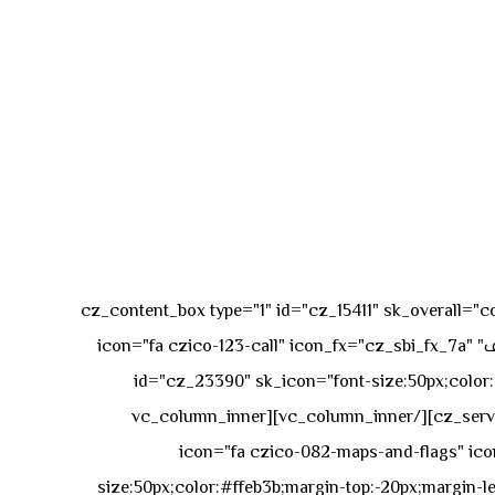
[vc_row][vc_column][cz_content_box type="1" id="cz_15411" 
50px rgba(236,47,43,0.3);"][vc_row_inner][vc_column_inner offset="vc_col-md-4"][cz_service_box title="رقم الهاتف" icon="fa czico-123-call" icon_fx="cz_sbi_fx_7a"
id="cz_23390" sk_icon="font-size:50px;color:#f
[/cz_service_box][/vc_column_inner][vc_column_inner
icon="fa czico-082-maps-and-flags" icon_fx="cz_sbi_fx_7a" id-
size:50px;color:#ffeb3b;margin-top:-20px;margin-lef