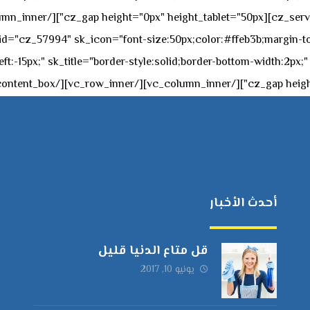
c="ساعات العمل" " sk_icon="font-size:50px;color:#ffeb3b;margin-top:-20px;margin
أحدث الأخبار
قل متاع الدنيا قليل
يونيو 10, 2017