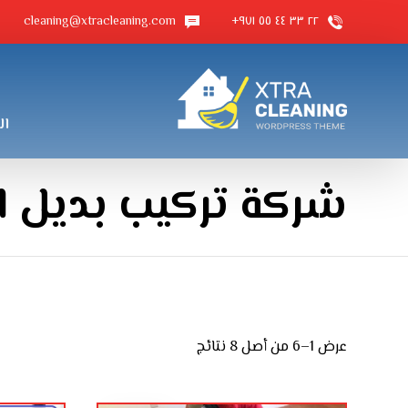
cleaning@xtracleaning.com
٢٢ ٣٣ ٤٤ ٥٥ ٩٧١+
ال
شركة تركيب بديل 
عرض 1–6 من أصل 8 نتائج