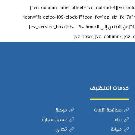
left:0px;"]جادة الشيخ محمد بن راشد – دبي[/cz_service_box][cz_gap height="0px" height_tablet="50px"][/vc_column_inner][vc_column_inner offset="vc_col-md-4"]
icon="fa czico-109-clock-1" icon_fx="cz_sbi_fx_7a" id="cz_57994-
left:-15px;" sk_title="border-style:solid;border-bottom-width:2px;" sk_icon_mobile="margin-right:0px;margin-left:0px;"]من الاثنين إلى الجمعة ٩:٠٠ - ١٧:٠٠[/cz_service_box]
خدمات التنظيف
مكافحة الآفات
مركبة
بناء
غسيل سيارة
صيانة
تجاري