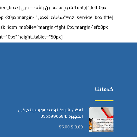
[z_service_box title
[cz_gap height="0px" height_tablet="50px"][/vc_column_inner][/vc_row_inner][/cz_content_box][/vc_column][/vc_row]
خدماتنا
أفضل شركة تركيب فورسيلنج في
الفجيرة :0553996694
$
5.00
$
10.00