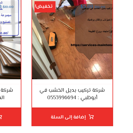
تخفيض!
0
$
5.00
$
10.00
$
10.00
شركة تركيب بديل الخشب في
شركة 
أبوظبي : 0553996694
الشار
إضافة إلى السلة