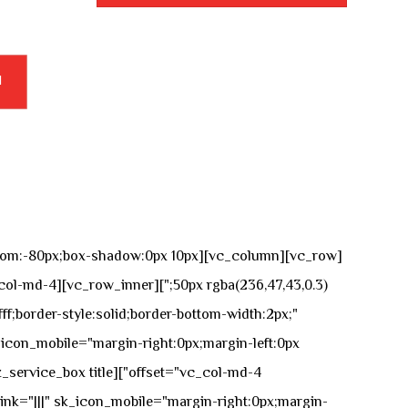
1
n-bottom:-80px;box-shadow:0px 10px
ff;border-style:solid;border-bottom-width:2px;"
icon_mobile="margin-right:0px;margin-left:0px;"]
 link="|||" sk_icon_mobile="margin-right:0px;margin-