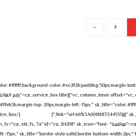
←
2
sk_overall="color:#ffffff;background-color:#ec2f2b;padding:50px;margi
feb3b;margin-top:-20px;margin-left:-15px;" sk_title="color:#ffff
٥٥ ٤٤ ٣٣ ٢٢ ٩٧١+
link="url:tel%3A0018183344555|||" sk_
offset="vc_col-md-4"][cz_service_box title="مواقعنا" ="cz_84218" sk_icon="font
t:-15px;" sk_title="border-style:solid;border-bottom-width:2px;"