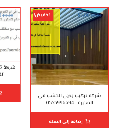
تخفيض!
0
$
5.00
$
10.00
$
10.00
شركة تر
القيو
شركة تركيب بديل الخشب في
الفجيرة : 0553996694
إضافة إلى السلة