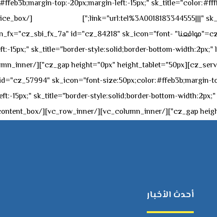
feb3b;margin-top:-20px;margin-left:-15px;" sk_title="color:#ffff
٥٥ ٤٤ ٣٣ ٢٢ ٩٧١+
link="url:tel%3A0018183344555|||" sk_
offset="vc_col-md-4"][cz_service_box title="مواقعنا" ="cz_84218" sk_icon="font
t:-15px;" sk_title="border-style:solid;border-bottom-width:2px;"
c="ساعات العمل" " sk_icon="font-size:50px;color:#ffeb3b;margin-top:-20px;margin
أحدث الأخبار