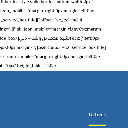
ff;border-style:solid;border-bottom-width:2px;"
icon_mobile="margin-right:0px;margin-left:0px;"]
 link="|||" sk_icon_mobile="margin-right:0px;margin-
[z_service_box title
[cz_gap height="0px" height_tablet="50px"][/vc_column_inner][/vc_row_inner][/cz_content_box][/vc_column][/vc_row]
خدماتنا