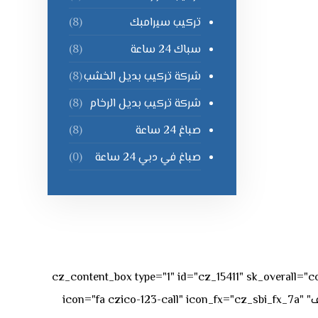
تركيب سيرامبك
(8)
سباك 24 ساعة
(8)
شركة تركيب بديل الخشب
(8)
شركة تركيب بديل الرخام
(8)
صباغ 24 ساعة
(8)
صباغ في دبي 24 ساعة
(0)
[vc_row][vc_column][cz_content_box type="1" id="cz_15411" 
50px rgba(236,47,43,0.3);"][vc_row_inner][vc_column_inner offset="vc_col-md-4"][cz_service_box title="رقم الهاتف" icon="fa czico-123-call" icon_fx="cz_sbi_fx_7a"