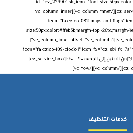
id="cz_23390" sk_icon="font-size:50px;color:#f
[/cz_service_box][/vc_column_inner][vc_column_inner
icon="fa czico-082-maps-and-flags" icon_fx="cz_sbi_fx_7a" id-
size:50px;color:#ffeb3b;margin-top:-20px;margin-lef
left:0px;"]جادة الشيخ محمد بن راشد – دبي[/cz_service_box][cz_gap height="0px" height_tablet="50px"][/vc_column_inner][vc_column_inner offset="vc_col-md-4"]
icon="fa czico-109-clock-1" icon_fx="cz_sbi_fx_7a" id="cz_57994-
left:-15px;" sk_title="border-style:solid;border-bottom-width:2px;" sk_icon_mobile="margin-right:0px;margin-left:0px;"]من الاثنين إلى الجمعة ٩:٠٠ - ١٧:٠٠[/cz_service_box]
خدمات التنظيف