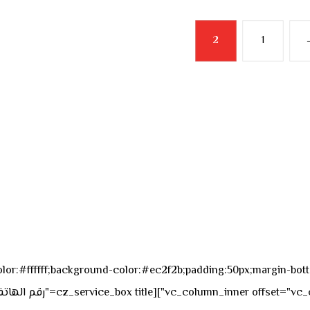
2
1
sk_overall="color:#ffffff;background-color:#ec2f2b;padding:50px;margi