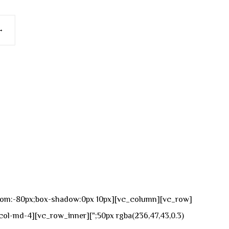
→
n-bottom:-80px;box-shadow:0px 10px