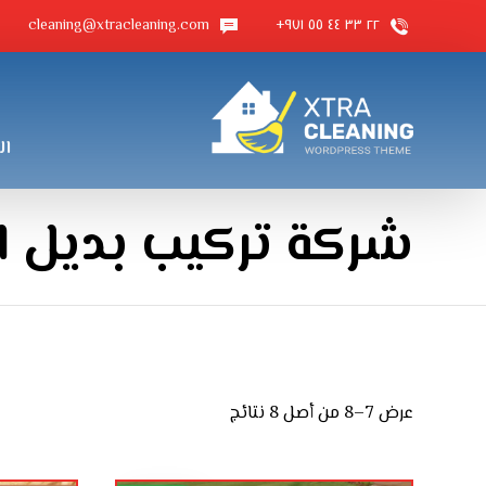
cleaning@xtracleaning.com
٢٢ ٣٣ ٤٤ ٥٥ ٩٧١+
ال
شركة تركيب بديل 
عرض 7–8 من أصل 8 نتائج