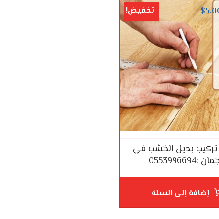
تخفيض!
$
5.0
تركيب بديل الخشب في
ن :0553996694
إضافة إلى السلة