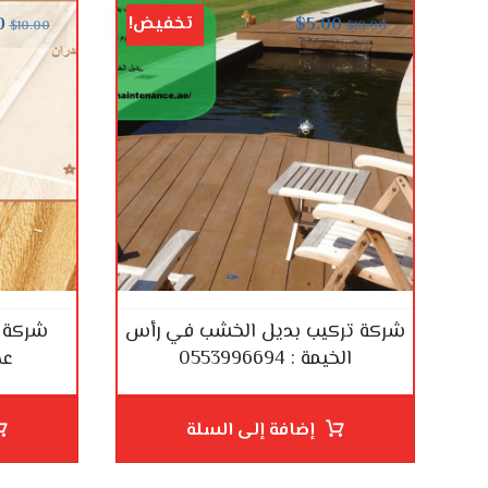
تخفيض!
0
$
5.00
$
10.00
$
10.00
شركة تركيب بديل الخشب في رأس
شركة 
الخيمة : 0553996694
عجما
إضافة إلى السلة