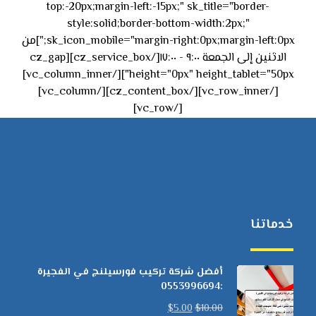
top:-20px;margin-left:-15px;" sk_title="border-
style:solid;border-bottom-width:2px;"
sk_icon_mobile="margin-right:0px;margin-left:0px;"]من
الاثنين إلى الجمعة ٩:٠٠ - ١٧:٠٠[/cz_service_box][cz_gap
height="0px" height_tablet="50px"][/vc_column_inner]
[/vc_row_inner][/cz_content_box][/vc_column]
[/vc_row]
خدماتنا
أفضل شركة تركيب فورسيلنج في الفجيرة
:0553996694
$
5.00
$
10.00