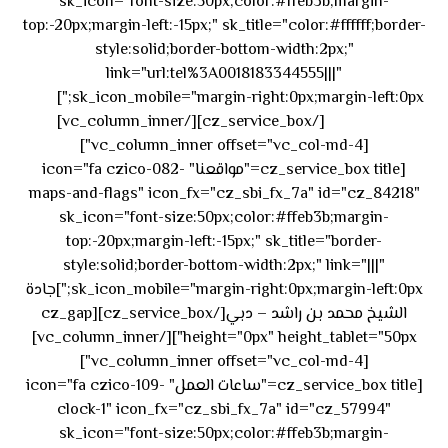
sk_icon="font-size:50px;color:#ffeb3b;margin-
top:-20px;margin-left:-15px;" sk_title="color:#ffffff;border-
style:solid;border-bottom-width:2px;"
link="url:tel%3A0018183344555|||"
٥٥ ٤٤
sk_icon_mobile="margin-right:0px;margin-left:0px;"]
[/cz_service_box][/vc_column_inner]
٣٣ ٢٢ ٩٧١+
[vc_column_inner offset="vc_col-md-4"]
[cz_service_box title="مواقعنا" icon="fa czico-082-
maps-and-flags" icon_fx="cz_sbi_fx_7a" id="cz_84218"
sk_icon="font-size:50px;color:#ffeb3b;margin-
top:-20px;margin-left:-15px;" sk_title="border-
style:solid;border-bottom-width:2px;" link="|||"
sk_icon_mobile="margin-right:0px;margin-left:0px;"]جادة
الشيخ محمد بن راشد – دبي[/cz_service_box][cz_gap
height="0px" height_tablet="50px"][/vc_column_inner]
[vc_column_inner offset="vc_col-md-4"]
[cz_service_box title="ساعات العمل" icon="fa czico-109-
clock-1" icon_fx="cz_sbi_fx_7a" id="cz_57994"
sk_icon="font-size:50px;color:#ffeb3b;margin-