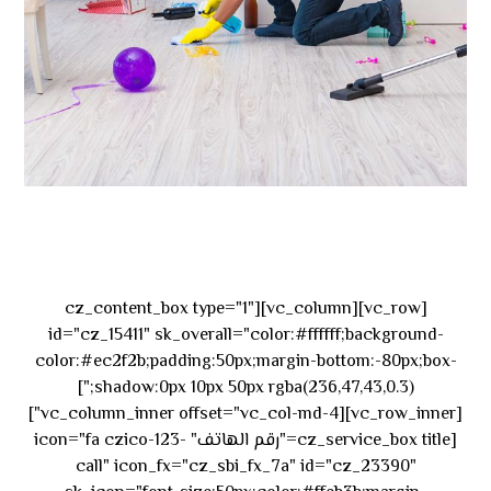
[vc_row][vc_column][cz_content_box type="1"
id="cz_15411" sk_overall="color:#ffffff;background-
color:#ec2f2b;padding:50px;margin-bottom:-80px;box-
shadow:0px 10px 50px rgba(236,47,43,0.3);"]
[vc_row_inner][vc_column_inner offset="vc_col-md-4"]
[cz_service_box title="رقم الهاتف" icon="fa czico-123-
call" icon_fx="cz_sbi_fx_7a" id="cz_23390"