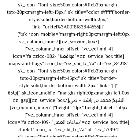
sk_icon="font-size:50px;color:#ffeb3b;margin-
top:-20px;margin-left:-15px;" sk_title="color:#ffffff;border-
style:solid;border-bottom-width:2px;"
link="url:tel%3A0018183344555|||"
٥٥ ٤٤
sk_icon_mobile="margin-right:0px;margin-left:0px;"]
[/cz_service_box][/vc_column_inner]
٣٣ ٢٢ ٩٧١+
[vc_column_inner offset="vc_col-md-4"]
[cz_service_box title="مواقعنا" icon="fa czico-082-
maps-and-flags" icon_fx="cz_sbi_fx_7a" id="cz_84218"
sk_icon="font-size:50px;color:#ffeb3b;margin-
top:-20px;margin-left:-15px;" sk_title="border-
style:solid;border-bottom-width:2px;" link="|||"
sk_icon_mobile="margin-right:0px;margin-left:0px;"]جادة
الشيخ محمد بن راشد – دبي[/cz_service_box][cz_gap
height="0px" height_tablet="50px"][/vc_column_inner]
[vc_column_inner offset="vc_col-md-4"]
[cz_service_box title="ساعات العمل" icon="fa czico-109-
clock-1" icon_fx="cz_sbi_fx_7a" id="cz_57994"