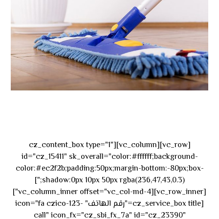
[vc_row][vc_column][cz_content_box type="1"
id="cz_15411" sk_overall="color:#ffffff;background-
color:#ec2f2b;padding:50px;margin-bottom:-80px;box-
shadow:0px 10px 50px rgba(236,47,43,0.3);"]
[vc_row_inner][vc_column_inner offset="vc_col-md-4"]
[cz_service_box title="رقم الهاتف" icon="fa czico-123-
call" icon_fx="cz_sbi_fx_7a" id="cz_23390"