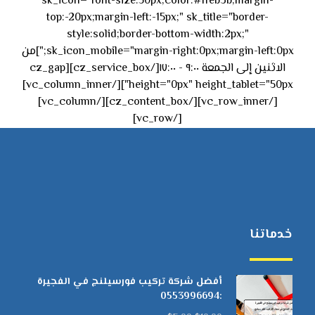
sk_icon="font-size:50px;color:#ffeb3b;margin-
top:-20px;margin-left:-15px;" sk_title="border-
style:solid;border-bottom-width:2px;"
sk_icon_mobile="margin-right:0px;margin-left:0px;"]من
الاثنين إلى الجمعة ٩:٠٠ - ١٧:٠٠[/cz_service_box][cz_gap
height="0px" height_tablet="50px"][/vc_column_inner]
[/vc_row_inner][/cz_content_box][/vc_column]
[/vc_row]
خدماتنا
أفضل شركة تركيب فورسيلنج في الفجيرة
:0553996694