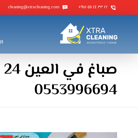
cleaning@xtracleaning.com
٢٢ ٣٣ ٤٤ ٥٥ ٩٧١+
ال
صب
0553996694