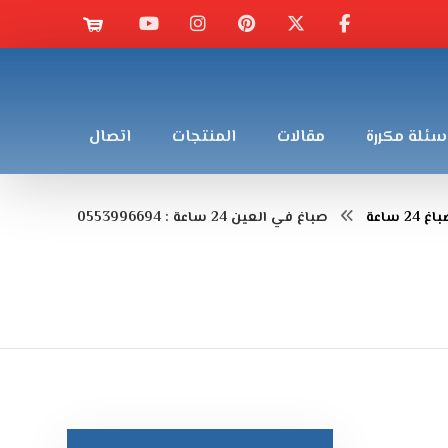
سئلة مكررة
مقالات
المنتجات
اتصال
غ 24 ساعة
صباغ في العين 24 ساعة : 0553996694