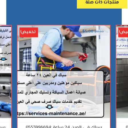
منتجات ذات صلة
$
5.00
يض!
تخفيض!
0.00
$
10.00
سباك في العين 24 ساعة :0553996694
سباك ف