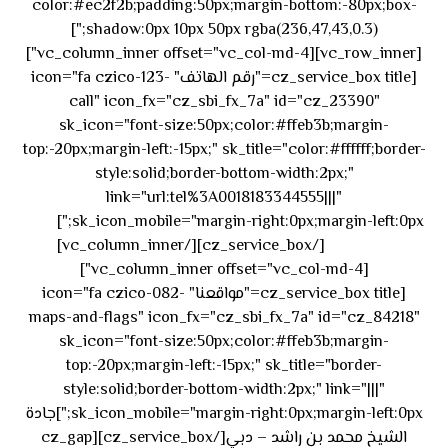
color:#ec2f2b;padding:50px;margin-bottom:-80px;box-
shadow:0px 10px 50px rgba(236,47,43,0.3);"]
[vc_row_inner][vc_column_inner offset="vc_col-md-4"]
[cz_service_box title="رقم الهاتف" icon="fa czico-123-
call" icon_fx="cz_sbi_fx_7a" id="cz_23390"
sk_icon="font-size:50px;color:#ffeb3b;margin-
top:-20px;margin-left:-15px;" sk_title="color:#ffffff;border-
style:solid;border-bottom-width:2px;"
link="url:tel%3A0018183344555|||"
٥٥ ٤٤
sk_icon_mobile="margin-right:0px;margin-left:0px;"]
[/cz_service_box][/vc_column_inner]
٣٣ ٢٢ ٩٧١+
[vc_column_inner offset="vc_col-md-4"]
[cz_service_box title="مواقعنا" icon="fa czico-082-
maps-and-flags" icon_fx="cz_sbi_fx_7a" id="cz_84218"
sk_icon="font-size:50px;color:#ffeb3b;margin-
top:-20px;margin-left:-15px;" sk_title="border-
style:solid;border-bottom-width:2px;" link="|||"
sk_icon_mobile="margin-right:0px;margin-left:0px;"]جادة
الشيخ محمد بن راشد – دبي[/cz_service_box][cz_gap