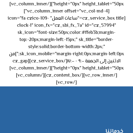
height="0px" height_tablet="50px"][/vc_column_inner]
[vc_column_inner offset="vc_col-md-4"]
[cz_service_box title="ساعات العمل" icon="fa czico-109-
clock-1" icon_fx="cz_sbi_fx_7a" id="cz_57994"
sk_icon="font-size:50px;color:#ffeb3b;margin-
top:-20px;margin-left:-15px;" sk_title="border-
style:solid;border-bottom-width:2px;"
sk_icon_mobile="margin-right:0px;margin-left:0px;"]من
الاثنين إلى الجمعة ٩:٠٠ - ١٧:٠٠[/cz_service_box][cz_gap
height="0px" height_tablet="50px"][/vc_column_inner]
[/vc_row_inner][/cz_content_box][/vc_column]
[/vc_row]
خدماتنا