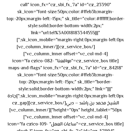
call" icon_fx="cz_sbi_fx_7a" id="cz_23390"
sk_icon="font-size:50px;color:#ffeb3b;margin-
top:-20px;margin-left:-15px;" sk_title="color:#ffffff;border-
style:solid;border-bottom-width:2px;"
link="url:tel%3A0018183344555|||"
٥٥ ٤٤
sk_icon_mobile="margin-right:0px;margin-left:0px;"]
[/cz_service_box][/vc_column_inner]
٣٣ ٢٢ ٩٧١+
[vc_column_inner offset="vc_col-md-4"]
[cz_service_box title="مواقعنا" icon="fa czico-082-
maps-and-flags" icon_fx="cz_sbi_fx_7a" id="cz_84218"
sk_icon="font-size:50px;color:#ffeb3b;margin-
top:-20px;margin-left:-15px;" sk_title="border-
style:solid;border-bottom-width:2px;" link="|||"
sk_icon_mobile="margin-right:0px;margin-left:0px;"]جادة
الشيخ محمد بن راشد – دبي[/cz_service_box][cz_gap
height="0px" height_tablet="50px"][/vc_column_inner]
[vc_column_inner offset="vc_col-md-4"]
[cz_service_box title="ساعات العمل" icon="fa czico-109-