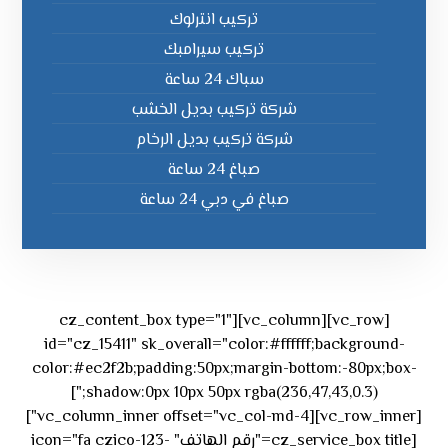
تركيب انترلوك
تركيب سيرامبك
سباك 24 ساعة
شركة تركيب بديل الخشب
شركة تركيب بديل الرخام
صباغ 24 ساعة
صباغ في دبي 24 ساعة
[vc_row][vc_column][cz_content_box type="1"
id="cz_15411" sk_overall="color:#ffffff;background-
color:#ec2f2b;padding:50px;margin-bottom:-80px;box-
shadow:0px 10px 50px rgba(236,47,43,0.3);"]
[vc_row_inner][vc_column_inner offset="vc_col-md-4"]
[cz_service_box title="رقم الهاتف" icon="fa czico-123-