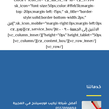
clock-1" icon_fx="cz_sbi_fx_7a" id="cz_57994"
sk_icon="font-size:50px;color:#ffeb3b;margin-
top:-20px;margin-left:-15px;" sk_title="border-
style:solid;border-bottom-width:2px;"
sk_icon_mobile="margin-right:0px;margin-left:0px;"]من
الاثنين إلى الجمعة ٩:٠٠ - ١٧:٠٠[/cz_service_box][cz_gap
height="0px" height_tablet="50px"][/vc_column_inner]
[/vc_row_inner][/cz_content_box][/vc_column]
[/vc_row]
خدماتنا
أفضل شركة تركيب فورسيلنج في الفجيرة
:0553996694