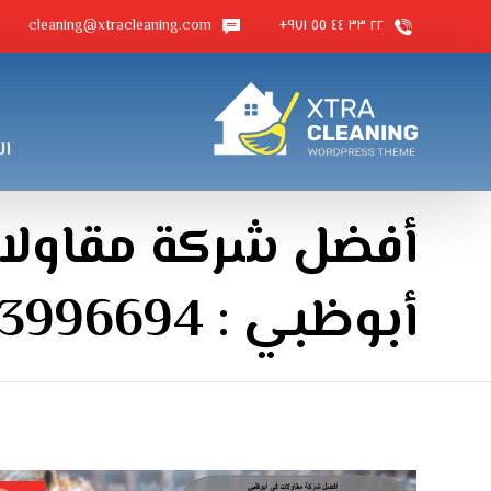
cleaning@xtracleaning.com
٢٢ ٣٣ ٤٤ ٥٥ ٩٧١+
ال
أفضل شركة مقاولا
أبوظبي : 0553996694