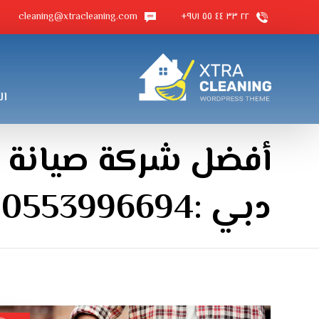
cleaning@xtracleaning.com
٢٢ ٣٣ ٤٤ ٥٥ ٩٧١+
ال
أفضل شركة صيانة 
دبي :0553996694