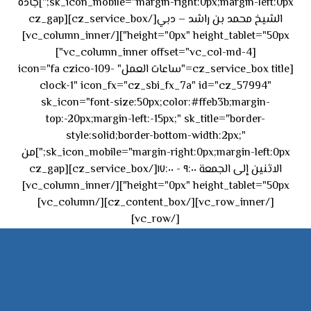
sk_icon_mobile="margin-right:0px;margin-left:0px;"]جادة
الشيخ محمد بن راشد – دبي[/cz_service_box][cz_gap
height="0px" height_tablet="50px"][/vc_column_inner]
[vc_column_inner offset="vc_col-md-4"]
[cz_service_box title="ساعات العمل" icon="fa czico-109-
clock-1" icon_fx="cz_sbi_fx_7a" id="cz_57994"
sk_icon="font-size:50px;color:#ffeb3b;margin-
top:-20px;margin-left:-15px;" sk_title="border-
style:solid;border-bottom-width:2px;"
sk_icon_mobile="margin-right:0px;margin-left:0px;"]من
الاثنين إلى الجمعة ٩:٠٠ - ١٧:٠٠[/cz_service_box][cz_gap
height="0px" height_tablet="50px"][/vc_column_inner]
[/vc_row_inner][/cz_content_box][/vc_column]
[/vc_row]