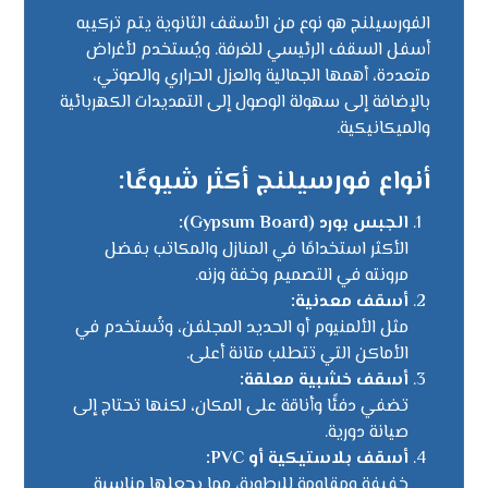
الفورسيلنج هو نوع من الأسقف الثانوية يتم تركيبه
أسفل السقف الرئيسي للغرفة. ويُستخدم لأغراض
متعددة، أهمها الجمالية والعزل الحراري والصوتي،
بالإضافة إلى سهولة الوصول إلى التمديدات الكهربائية
والميكانيكية.
أنواع فورسيلنج أكثر شيوعًا:
الجبس بورد (Gypsum Board):
الأكثر استخدامًا في المنازل والمكاتب بفضل
مرونته في التصميم وخفة وزنه.
أسقف معدنية:
مثل الألمنيوم أو الحديد المجلفن، وتُستخدم في
الأماكن التي تتطلب متانة أعلى.
أسقف خشبية معلقة:
تضفي دفئًا وأناقة على المكان، لكنها تحتاج إلى
صيانة دورية.
أسقف بلاستيكية أو PVC:
خفيفة ومقاومة للرطوبة، مما يجعلها مناسبة