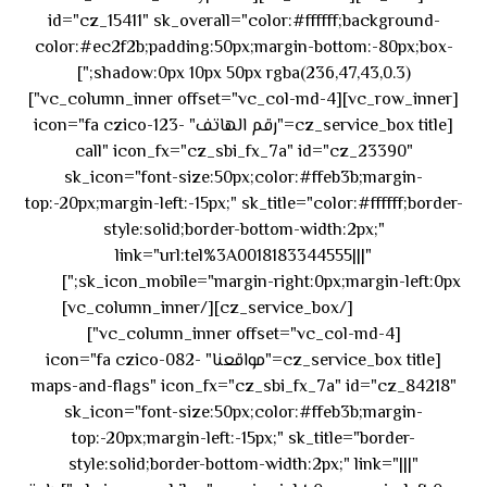
id="cz_15411" sk_overall="color:#ffffff;background-
color:#ec2f2b;padding:50px;margin-bottom:-80px;box-
shadow:0px 10px 50px rgba(236,47,43,0.3);"]
[vc_row_inner][vc_column_inner offset="vc_col-md-4"]
[cz_service_box title="رقم الهاتف" icon="fa czico-123-
call" icon_fx="cz_sbi_fx_7a" id="cz_23390"
sk_icon="font-size:50px;color:#ffeb3b;margin-
top:-20px;margin-left:-15px;" sk_title="color:#ffffff;border-
style:solid;border-bottom-width:2px;"
link="url:tel%3A0018183344555|||"
٥٥ ٤٤
sk_icon_mobile="margin-right:0px;margin-left:0px;"]
[/cz_service_box][/vc_column_inner]
٣٣ ٢٢ ٩٧١+
[vc_column_inner offset="vc_col-md-4"]
[cz_service_box title="مواقعنا" icon="fa czico-082-
maps-and-flags" icon_fx="cz_sbi_fx_7a" id="cz_84218"
sk_icon="font-size:50px;color:#ffeb3b;margin-
top:-20px;margin-left:-15px;" sk_title="border-
style:solid;border-bottom-width:2px;" link="|||"