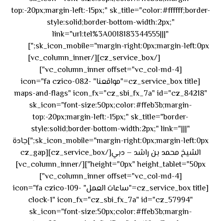
top:-20px;margin-left:-15px;" sk_title="color:#ffffff;border-
style:solid;border-bottom-width:2px;"
link="url:tel%3A0018183344555|||"
٥٥ ٤٤
sk_icon_mobile="margin-right:0px;margin-left:0px;"]
[/cz_service_box][/vc_column_inner]
٣٣ ٢٢ ٩٧١+
[vc_column_inner offset="vc_col-md-4"]
[cz_service_box title="مواقعنا" icon="fa czico-082-
maps-and-flags" icon_fx="cz_sbi_fx_7a" id="cz_84218"
sk_icon="font-size:50px;color:#ffeb3b;margin-
top:-20px;margin-left:-15px;" sk_title="border-
style:solid;border-bottom-width:2px;" link="|||"
sk_icon_mobile="margin-right:0px;margin-left:0px;"]جادة
الشيخ محمد بن راشد – دبي[/cz_service_box][cz_gap
height="0px" height_tablet="50px"][/vc_column_inner]
[vc_column_inner offset="vc_col-md-4"]
[cz_service_box title="ساعات العمل" icon="fa czico-109-
clock-1" icon_fx="cz_sbi_fx_7a" id="cz_57994"
sk_icon="font-size:50px;color:#ffeb3b;margin-