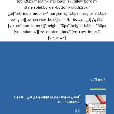
top:-20px;margin-left:-15px;" sk_title="border-
style:solid;border-bottom-width:2px;"
sk_icon_mobile="margin-right:0px;margin-left:0px;"]من
الاثنين إلى الجمعة ٩:٠٠ - ١٧:٠٠[/cz_service_box][cz_gap
height="0px" height_tablet="50px"][/vc_column_inner]
[/vc_row_inner][/cz_content_box][/vc_column]
[/vc_row]
خدماتنا
أفضل شركة تركيب فورسيلنج في الفجيرة
:0553996694
0.0