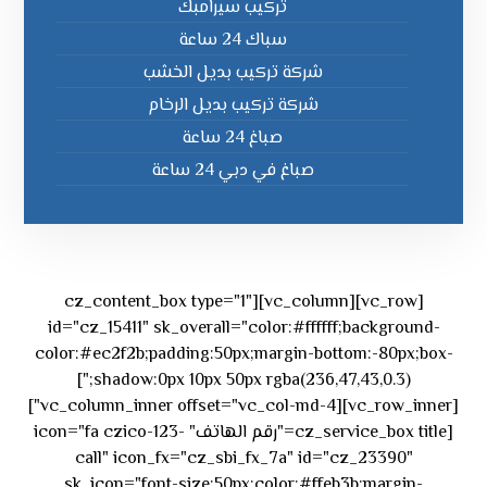
تركيب سيرامبك
سباك 24 ساعة
شركة تركيب بديل الخشب
شركة تركيب بديل الرخام
صباغ 24 ساعة
صباغ في دبي 24 ساعة
[vc_row][vc_column][cz_content_box type="1"
id="cz_15411" sk_overall="color:#ffffff;background-
color:#ec2f2b;padding:50px;margin-bottom:-80px;box-
shadow:0px 10px 50px rgba(236,47,43,0.3);"]
[vc_row_inner][vc_column_inner offset="vc_col-md-4"]
[cz_service_box title="رقم الهاتف" icon="fa czico-123-
call" icon_fx="cz_sbi_fx_7a" id="cz_23390"
sk_icon="font-size:50px;color:#ffeb3b;margin-