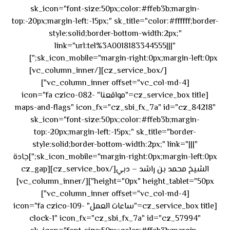
sk_icon="font-size:50px;color:#ffeb3b;margin-
top:-20px;margin-left:-15px;" sk_title="color:#ffffff;border-
style:solid;border-bottom-width:2px;"
link="url:tel%3A0018183344555|||"
٥٥ ٤٤
sk_icon_mobile="margin-right:0px;margin-left:0px;"]
[/cz_service_box][/vc_column_inner]
٣٣ ٢٢ ٩٧١+
[vc_column_inner offset="vc_col-md-4"]
[cz_service_box title="مواقعنا" icon="fa czico-082-
maps-and-flags" icon_fx="cz_sbi_fx_7a" id="cz_84218"
sk_icon="font-size:50px;color:#ffeb3b;margin-
top:-20px;margin-left:-15px;" sk_title="border-
style:solid;border-bottom-width:2px;" link="|||"
sk_icon_mobile="margin-right:0px;margin-left:0px;"]جادة
الشيخ محمد بن راشد – دبي[/cz_service_box][cz_gap
height="0px" height_tablet="50px"][/vc_column_inner]
[vc_column_inner offset="vc_col-md-4"]
[cz_service_box title="ساعات العمل" icon="fa czico-109-
clock-1" icon_fx="cz_sbi_fx_7a" id="cz_57994"