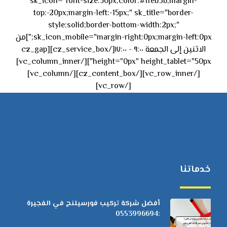
sk_icon="font-size:50px;color:#ffeb3b;margin-
top:-20px;margin-left:-15px;" sk_title="border-
style:solid;border-bottom-width:2px;"
sk_icon_mobile="margin-right:0px;margin-left:0px;"]من
الاثنين إلى الجمعة ٩:٠٠ - ١٧:٠٠[/cz_service_box][cz_gap
height="0px" height_tablet="50px"][/vc_column_inner]
[/vc_row_inner][/cz_content_box][/vc_column]
[/vc_row]
خدماتنا
أفضل شركة تركيب فورسيلنج في الفجيرة
:0553996694