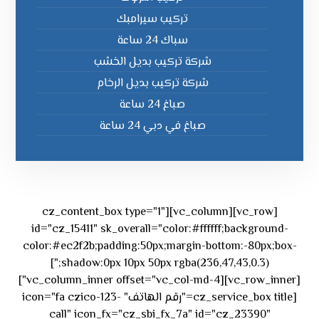
تركيب سيرامبك
سباك 24 ساعة
شركة تركيب بديل الخشب
شركة تركيب بديل الرخام
صباغ 24 ساعة
صباغ في دبي 24 ساعة
[vc_row][vc_column][cz_content_box type="1"
id="cz_15411" sk_overall="color:#ffffff;background-
color:#ec2f2b;padding:50px;margin-bottom:-80px;box-
shadow:0px 10px 50px rgba(236,47,43,0.3);"]
[vc_row_inner][vc_column_inner offset="vc_col-md-4"]
[cz_service_box title="رقم الهاتف" icon="fa czico-123-
call" icon_fx="cz_sbi_fx_7a" id="cz_23390"