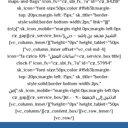
maps-and-flags" icon_fx="cz_sbi_fx_7a" id="cz_84218"
sk_icon="font-size:50px;color:#ffeb3b;margin-
top:-20px;margin-left:-15px;" sk_title="border-
style:solid;border-bottom-width:2px;" link="|||"
sk_icon_mobile="margin-right:0px;margin-left:0px;"]جادة
الشيخ محمد بن راشد – دبي[/cz_service_box][cz_gap
height="0px" height_tablet="50px"][/vc_column_inner]
[vc_column_inner offset="vc_col-md-4"]
[cz_service_box title="ساعات العمل" icon="fa czico-109-
clock-1" icon_fx="cz_sbi_fx_7a" id="cz_57994"
sk_icon="font-size:50px;color:#ffeb3b;margin-
top:-20px;margin-left:-15px;" sk_title="border-
style:solid;border-bottom-width:2px;"
sk_icon_mobile="margin-right:0px;margin-left:0px;"]من
الاثنين إلى الجمعة ٩:٠٠ - ١٧:٠٠[/cz_service_box][cz_gap
height="0px" height_tablet="50px"][/vc_column_inner]
[/vc_row_inner][/cz_content_box][/vc_column]
[/vc_row]