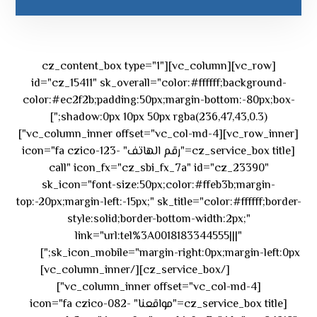
[vc_row][vc_column][cz_content_box type="1"
id="cz_15411" sk_overall="color:#ffffff;background-
color:#ec2f2b;padding:50px;margin-bottom:-80px;box-
shadow:0px 10px 50px rgba(236,47,43,0.3);"]
[vc_row_inner][vc_column_inner offset="vc_col-md-4"]
[cz_service_box title="رقم الهاتف" icon="fa czico-123-
call" icon_fx="cz_sbi_fx_7a" id="cz_23390"
sk_icon="font-size:50px;color:#ffeb3b;margin-
top:-20px;margin-left:-15px;" sk_title="color:#ffffff;border-
style:solid;border-bottom-width:2px;"
link="url:tel%3A0018183344555|||"
٥٥ ٤٤
sk_icon_mobile="margin-right:0px;margin-left:0px;"]
[/cz_service_box][/vc_column_inner]
٣٣ ٢٢ ٩٧١+
[vc_column_inner offset="vc_col-md-4"]
[cz_service_box title="مواقعنا" icon="fa czico-082-