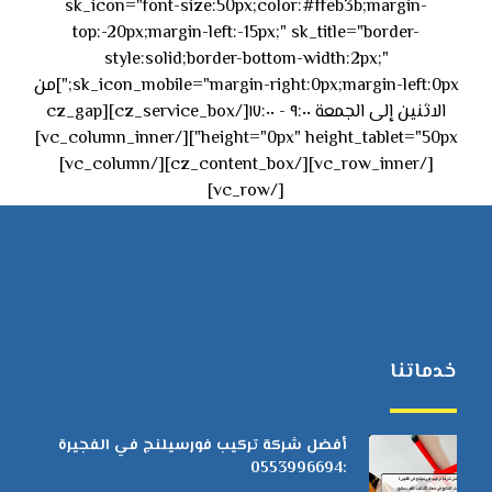
sk_icon="font-size:50px;color:#ffeb3b;margin-
top:-20px;margin-left:-15px;" sk_title="border-
style:solid;border-bottom-width:2px;"
sk_icon_mobile="margin-right:0px;margin-left:0px;"]من
الاثنين إلى الجمعة ٩:٠٠ - ١٧:٠٠[/cz_service_box][cz_gap
height="0px" height_tablet="50px"][/vc_column_inner]
[/vc_row_inner][/cz_content_box][/vc_column]
[/vc_row]
خدماتنا
أفضل شركة تركيب فورسيلنج في الفجيرة
:0553996694