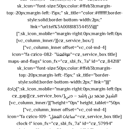
sk_icon="font-size:50px;color:#ffeb3b;margin-
top:-20px;margin-left:-15px;" sk_title="color:#ffffff;border-
style:solid;border-bottom-width:2px;"
link="url:tel%3A0018183344555|||"
٥٥ ٤٤
sk_icon_mobile="margin-right:0px;margin-left:0px;"]
[/cz_service_box][/vc_column_inner]
٣٣ ٢٢ ٩٧١+
[vc_column_inner offset="vc_col-md-4"]
[cz_service_box title="مواقعنا" icon="fa czico-082-
maps-and-flags" icon_fx="cz_sbi_fx_7a" id="cz_84218"
sk_icon="font-size:50px;color:#ffeb3b;margin-
top:-20px;margin-left:-15px;" sk_title="border-
style:solid;border-bottom-width:2px;" link="|||"
sk_icon_mobile="margin-right:0px;margin-left:0px;"]جادة
الشيخ محمد بن راشد – دبي[/cz_service_box][cz_gap
height="0px" height_tablet="50px"][/vc_column_inner]
[vc_column_inner offset="vc_col-md-4"]
[cz_service_box title="ساعات العمل" icon="fa czico-109-
clock-1" icon_fx="cz_sbi_fx_7a" id="cz_57994"