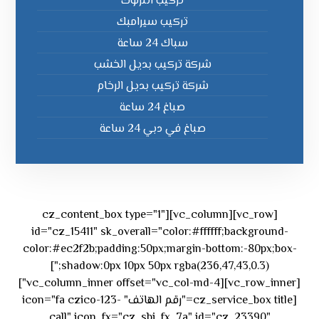
تركيب انترلوك
تركيب سيرامبك
سباك 24 ساعة
شركة تركيب بديل الخشب
شركة تركيب بديل الرخام
صباغ 24 ساعة
صباغ في دبي 24 ساعة
[vc_row][vc_column][cz_content_box type="1"
id="cz_15411" sk_overall="color:#ffffff;background-
color:#ec2f2b;padding:50px;margin-bottom:-80px;box-
shadow:0px 10px 50px rgba(236,47,43,0.3);"]
[vc_row_inner][vc_column_inner offset="vc_col-md-4"]
[cz_service_box title="رقم الهاتف" icon="fa czico-123-
call" icon_fx="cz_sbi_fx_7a" id="cz_23390"