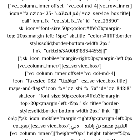
[vc_row_inner][vc_column_inner offset="vc_col-md-4"]
[cz_service_box title="رقم الهاتف" icon="fa czico-123-
call" icon_fx="cz_sbi_fx_7a" id="cz_23390"
sk_icon="font-size:50px;color:#ffeb3b;margin-
top:-20px;margin-left:-15px;" sk_title="color:#ffffff;border-
style:solid;border-bottom-width:2px;"
link="url:tel%3A0018183344555|||"
٥٥ ٤٤
sk_icon_mobile="margin-right:0px;margin-left:0px;"]
[/cz_service_box][/vc_column_inner]
٣٣ ٢٢ ٩٧١+
[vc_column_inner offset="vc_col-md-4"]
[cz_service_box title="مواقعنا" icon="fa czico-082-
maps-and-flags" icon_fx="cz_sbi_fx_7a" id="cz_84218"
sk_icon="font-size:50px;color:#ffeb3b;margin-
top:-20px;margin-left:-15px;" sk_title="border-
style:solid;border-bottom-width:2px;" link="|||"
sk_icon_mobile="margin-right:0px;margin-left:0px;"]جادة
الشيخ محمد بن راشد – دبي[/cz_service_box][cz_gap
height="0px" height_tablet="50px"][/vc_column_inner]