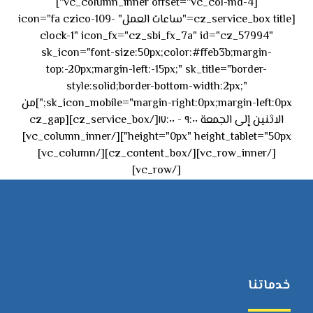
[vc_column_inner offset="vc_col-md-4"]
[cz_service_box title="ساعات العمل" icon="fa czico-109-
clock-1" icon_fx="cz_sbi_fx_7a" id="cz_57994"
sk_icon="font-size:50px;color:#ffeb3b;margin-
top:-20px;margin-left:-15px;" sk_title="border-
style:solid;border-bottom-width:2px;"
sk_icon_mobile="margin-right:0px;margin-left:0px;"]من
الاثنين إلى الجمعة ٩:٠٠ - ١٧:٠٠[/cz_service_box][cz_gap
height="0px" height_tablet="50px"][/vc_column_inner]
[/vc_row_inner][/cz_content_box][/vc_column]
[/vc_row]
خدماتنا