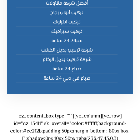
أفضل شركة مقاولات
تركيب أبواب زجاج
تركيب انترلوك
تركيب سيرامبك
سباك 24 ساعة
شركة تركيب بديل الخشب
شركة تركيب بديل الرخام
صباغ 24 ساعة
صباغ في دبي 24 ساعة
[vc_row][vc_column][cz_content_box type="1"
id="cz_15411" sk_overall="color:#ffffff;background-
color:#ec2f2b;padding:50px;margin-bottom:-80px;box-
shadow:0px 10px 50px rgba(236,47,43,0.3);"]