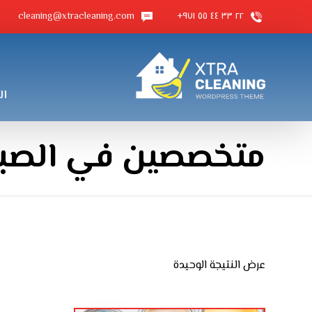
cleaning@xtracleaning.com
٢٢ ٣٣ ٤٤ ٥٥ ٩٧١+
ال
متخصصين في الصبغ
عرض النتيجة الوحيدة