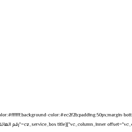
sk_overall="color:#ffffff;background-color:#ec2f2b;padding:50px;margi