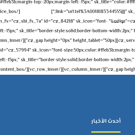
feb3b;margin-top:-20px;margin-left:-15px;" sk_title="color:#ffff
٥٥ ٤٤ ٣٣ ٢٢ ٩٧١+
link="url:tel%3A0018183344555|||" sk_
offset="vc_col-md-4"][cz_service_box title="مواقعنا" ="cz_84218" sk_icon="font
t:-15px;" sk_title="border-style:solid;border-bottom-width:2px;"
c="ساعات العمل" " sk_icon="font-size:50px;color:#ffeb3b;margin-top:-20px;margin
أحدث الأخبار