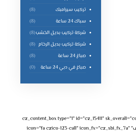
تركيب سيرامبك
(8)
سباك 24 ساعة
(8)
شركة تركيب بديل الخشب
(8)
شركة تركيب بديل الرخام
(8)
صباغ 24 ساعة
(8)
صباغ في دبي 24 ساعة
(0)
[vc_row][vc_column][cz_content_box type="1" id="cz_15411" 
50px rgba(236,47,43,0.3);"][vc_row_inner][vc_column_inner offset="vc_col-md-4"][cz_service_box title="رقم الهاتف" icon="fa czico-123-call" icon_fx="cz_sbi_fx_7a"