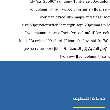
id="cz_23390" sk_icon="font-size:50px;color:#f
[/cz_service_box][/vc_column_inner][vc_column_inner
icon="fa czico-082-maps-and-flags" icon_fx="cz_sbi_fx_7a" id-
size:50px;color:#ffeb3b;margin-top:-20px;margin-lef
left:0px;"]جادة الشيخ محمد بن راشد – دبي[/cz_service_box][cz_gap height="0px" height_tablet="50px"][/vc_column_inner][vc_column_inner offset="vc_col-md-4"]
icon="fa czico-109-clock-1" icon_fx="cz_sbi_fx_7a" id="cz_57994-
left:-15px;" sk_title="border-style:solid;border-bottom-width:2px;" sk_icon_mobile="margin-right:0px;margin-left:0px;"]من الاثنين إلى الجمعة ٩:٠٠ - ١٧:٠٠[/cz_service_box]
خدمات التنظيف