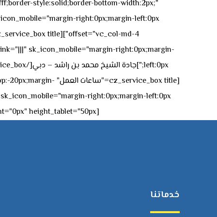
ff;border-style:solid;border-bottom-width:2px;"
icon_mobile="margin-right:0px;margin-left:0px;"]
 link="|||" sk_icon_mobile="margin-right:0px;margin-
[z_service_box title
[cz_gap height="0px" height_tablet="50px"][/vc_column_inner][/vc_row_inner][/cz_content_box][/vc_column][/vc_row]
خدماتنا