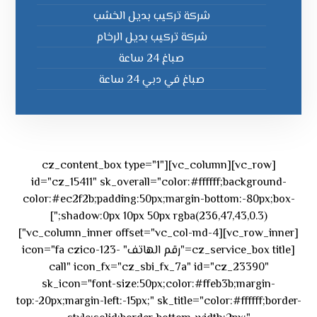
شركة تركيب بديل الخشب
شركة تركيب بديل الرخام
صباغ 24 ساعة
صباغ في دبي 24 ساعة
[vc_row][vc_column][cz_content_box type="1"
id="cz_15411" sk_overall="color:#ffffff;background-
color:#ec2f2b;padding:50px;margin-bottom:-80px;box-
shadow:0px 10px 50px rgba(236,47,43,0.3);"]
[vc_row_inner][vc_column_inner offset="vc_col-md-4"]
[cz_service_box title="رقم الهاتف" icon="fa czico-123-
call" icon_fx="cz_sbi_fx_7a" id="cz_23390"
sk_icon="font-size:50px;color:#ffeb3b;margin-
top:-20px;margin-left:-15px;" sk_title="color:#ffffff;border-