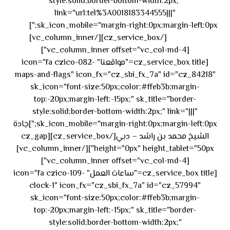
style:solid;border-bottom-width:2px;"
link="url:tel%3A0018183344555|||"
٥٥ ٤٤
sk_icon_mobile="margin-right:0px;margin-left:0px;"]
[/cz_service_box][/vc_column_inner]
٣٣ ٢٢ ٩٧١+
[vc_column_inner offset="vc_col-md-4"]
[cz_service_box title="مواقعنا" icon="fa czico-082-
maps-and-flags" icon_fx="cz_sbi_fx_7a" id="cz_84218"
sk_icon="font-size:50px;color:#ffeb3b;margin-
top:-20px;margin-left:-15px;" sk_title="border-
style:solid;border-bottom-width:2px;" link="|||"
sk_icon_mobile="margin-right:0px;margin-left:0px;"]جادة
الشيخ محمد بن راشد – دبي[/cz_service_box][cz_gap
height="0px" height_tablet="50px"][/vc_column_inner]
[vc_column_inner offset="vc_col-md-4"]
[cz_service_box title="ساعات العمل" icon="fa czico-109-
clock-1" icon_fx="cz_sbi_fx_7a" id="cz_57994"
sk_icon="font-size:50px;color:#ffeb3b;margin-
top:-20px;margin-left:-15px;" sk_title="border-
style:solid;border-bottom-width:2px;"