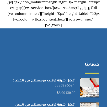
sk_icon_mobile="margin-right:0px;margin-left:0px;"]من
الاثنين إلى الجمعة ٩:٠٠ - ١٧:٠٠[/cz_service_box][cz_gap
height="0px" height_tablet="50px"][/vc_column_inner]
[/vc_row_inner][/cz_content_box][/vc_column]
[/vc_row]
خدماتنا
أفضل شركة تركيب فورسيلنج في الفجيرة
:0553996694
$
5.00
$
10.00
أفضل شركة تركيب فورسيلنج في العين