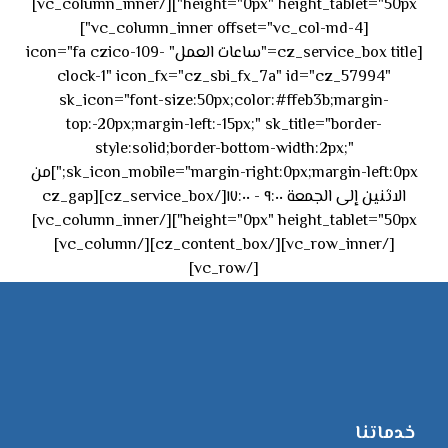
height="0px" height_tablet="50px"][/vc_column_inner]
[vc_column_inner offset="vc_col-md-4"]
[cz_service_box title="ساعات العمل" icon="fa czico-109-
clock-1" icon_fx="cz_sbi_fx_7a" id="cz_57994"
sk_icon="font-size:50px;color:#ffeb3b;margin-
top:-20px;margin-left:-15px;" sk_title="border-
style:solid;border-bottom-width:2px;"
sk_icon_mobile="margin-right:0px;margin-left:0px;"]من
الاثنين إلى الجمعة ٩:٠٠ - ١٧:٠٠[/cz_service_box][cz_gap
height="0px" height_tablet="50px"][/vc_column_inner]
[/vc_row_inner][/cz_content_box][/vc_column]
[/vc_row]
خدماتنا