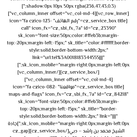
shadow:0px 10px 50px rgba(236,47,43,0.3);"]
[vc_row_inner][vc_column_inner offset="vc_col-md-4"]
[cz_service_box title="رقم الهاتف" icon="fa czico-123-
call" icon_fx="cz_sbi_fx_7a" id="cz_23390"
sk_icon="font-size:50px;color:#ffeb3b;margin-
top:-20px;margin-left:-15px;" sk_title="color:#ffffff;border-
style:solid;border-bottom-width:2px;"
link="url:tel%3A0018183344555|||"
٥٥ ٤٤
sk_icon_mobile="margin-right:0px;margin-left:0px;"]
[/cz_service_box][/vc_column_inner]
٣٣ ٢٢ ٩٧١+
[vc_column_inner offset="vc_col-md-4"]
[cz_service_box title="مواقعنا" icon="fa czico-082-
maps-and-flags" icon_fx="cz_sbi_fx_7a" id="cz_84218"
sk_icon="font-size:50px;color:#ffeb3b;margin-
top:-20px;margin-left:-15px;" sk_title="border-
style:solid;border-bottom-width:2px;" link="|||"
sk_icon_mobile="margin-right:0px;margin-left:0px;"]جادة
الشيخ محمد بن راشد – دبي[/cz_service_box][cz_gap