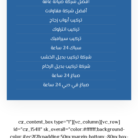
أفضل شركة صيانة عامة
أفضل شركة مقاولات
تركيب أبواب زجاج
تركيب انترلوك
تركيب سيرامبك
سباك 24 ساعة
شركة تركيب بديل الخشب
شركة تركيب بديل الرخام
صباغ 24 ساعة
صباغ في دبي 24 ساعة
[vc_row][vc_column][cz_content_box type="1"
id="cz_15411" sk_overall="color:#ffffff;background-
color:#ec2f2b;padding:50px;margin-bottom:-80px;box-