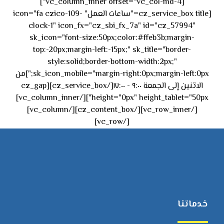
[vc_column_inner offset="vc_col-md-4"]
[cz_service_box title="ساعات العمل" icon="fa czico-109-
clock-1" icon_fx="cz_sbi_fx_7a" id="cz_57994"
sk_icon="font-size:50px;color:#ffeb3b;margin-
top:-20px;margin-left:-15px;" sk_title="border-
style:solid;border-bottom-width:2px;"
sk_icon_mobile="margin-right:0px;margin-left:0px;"]من
الاثنين إلى الجمعة ٩:٠٠ - ١٧:٠٠[/cz_service_box][cz_gap
height="0px" height_tablet="50px"][/vc_column_inner]
[/vc_row_inner][/cz_content_box][/vc_column]
[/vc_row]
خدماتنا