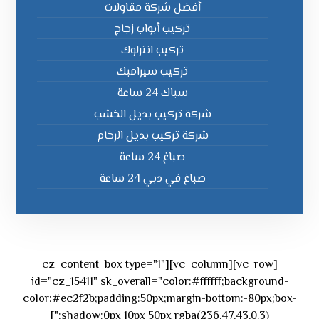
أفضل شركة مقاولات
تركيب أبواب زجاج
تركيب انترلوك
تركيب سيرامبك
سباك 24 ساعة
شركة تركيب بديل الخشب
شركة تركيب بديل الرخام
صباغ 24 ساعة
صباغ في دبي 24 ساعة
[vc_row][vc_column][cz_content_box type="1"
id="cz_15411" sk_overall="color:#ffffff;background-
color:#ec2f2b;padding:50px;margin-bottom:-80px;box-
shadow:0px 10px 50px rgba(236,47,43,0.3);"]