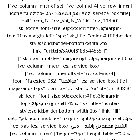
[vc_row_inner][vc_column_inner offset="vc_col-md-4"]
[cz_service_box title="رقم الهاتف" icon="fa czico-123-
call" icon_fx="cz_sbi_fx_7a" id="cz_23390"
sk_icon="font-size:50px;color:#ffeb3b;margin-
top:-20px;margin-left:-15px;" sk_title="color:#ffffff;border-
style:solid;border-bottom-width:2px;"
link="url:tel%3A0018183344555|||"
٥٥ ٤٤
sk_icon_mobile="margin-right:0px;margin-left:0px;"]
[/cz_service_box][/vc_column_inner]
٣٣ ٢٢ ٩٧١+
[vc_column_inner offset="vc_col-md-4"]
[cz_service_box title="مواقعنا" icon="fa czico-082-
maps-and-flags" icon_fx="cz_sbi_fx_7a" id="cz_84218"
sk_icon="font-size:50px;color:#ffeb3b;margin-
top:-20px;margin-left:-15px;" sk_title="border-
style:solid;border-bottom-width:2px;" link="|||"
sk_icon_mobile="margin-right:0px;margin-left:0px;"]جادة
الشيخ محمد بن راشد – دبي[/cz_service_box][cz_gap
height="0px" height_tablet="50px"][/vc_column_inner]