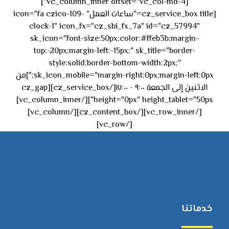
[vc_column_inner offset="vc_col-md-4"]
[cz_service_box title="ساعات العمل" icon="fa czico-109-
clock-1" icon_fx="cz_sbi_fx_7a" id="cz_57994"
sk_icon="font-size:50px;color:#ffeb3b;margin-
top:-20px;margin-left:-15px;" sk_title="border-
style:solid;border-bottom-width:2px;"
sk_icon_mobile="margin-right:0px;margin-left:0px;"]من
الاثنين إلى الجمعة ٩:٠٠ - ١٧:٠٠[/cz_service_box][cz_gap
height="0px" height_tablet="50px"][/vc_column_inner]
[/vc_row_inner][/cz_content_box][/vc_column]
[/vc_row]
خدماتنا