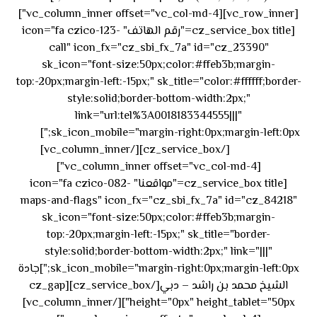
[vc_row_inner][vc_column_inner offset="vc_col-md-4"]
[cz_service_box title="رقم الهاتف" icon="fa czico-123-
call" icon_fx="cz_sbi_fx_7a" id="cz_23390"
sk_icon="font-size:50px;color:#ffeb3b;margin-
top:-20px;margin-left:-15px;" sk_title="color:#ffffff;border-
style:solid;border-bottom-width:2px;"
link="url:tel%3A0018183344555|||"
٥٥ ٤٤
sk_icon_mobile="margin-right:0px;margin-left:0px;"]
[/cz_service_box][/vc_column_inner]
٣٣ ٢٢ ٩٧١+
[vc_column_inner offset="vc_col-md-4"]
[cz_service_box title="مواقعنا" icon="fa czico-082-
maps-and-flags" icon_fx="cz_sbi_fx_7a" id="cz_84218"
sk_icon="font-size:50px;color:#ffeb3b;margin-
top:-20px;margin-left:-15px;" sk_title="border-
style:solid;border-bottom-width:2px;" link="|||"
sk_icon_mobile="margin-right:0px;margin-left:0px;"]جادة
الشيخ محمد بن راشد – دبي[/cz_service_box][cz_gap
height="0px" height_tablet="50px"][/vc_column_inner]