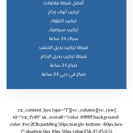
أفضل شركة مقاولات
تركيب أبواب زجاج
تركيب انترلوك
تركيب سيرامبك
سباك 24 ساعة
شركة تركيب بديل الخشب
شركة تركيب بديل الرخام
صباغ 24 ساعة
صباغ في دبي 24 ساعة
[vc_row][vc_column][cz_content_box type="1"
id="cz_15411" sk_overall="color:#ffffff;background-
color:#ec2f2b;padding:50px;margin-bottom:-80px;box-
shadow:0px 10px 50px rgba(236,47,43,0.3);"]