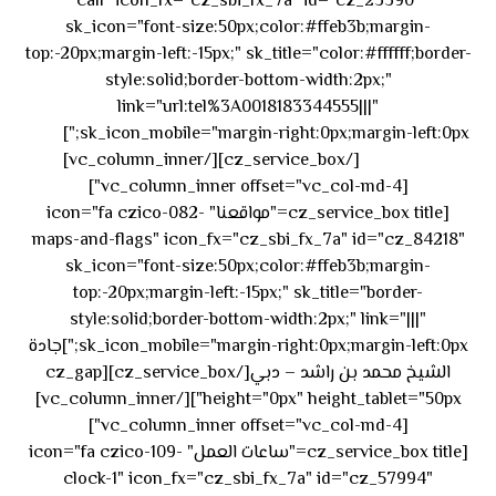
call" icon_fx="cz_sbi_fx_7a" id="cz_23390"
sk_icon="font-size:50px;color:#ffeb3b;margin-
top:-20px;margin-left:-15px;" sk_title="color:#ffffff;border-
style:solid;border-bottom-width:2px;"
link="url:tel%3A0018183344555|||"
٥٥ ٤٤
sk_icon_mobile="margin-right:0px;margin-left:0px;"]
[/cz_service_box][/vc_column_inner]
٣٣ ٢٢ ٩٧١+
[vc_column_inner offset="vc_col-md-4"]
[cz_service_box title="مواقعنا" icon="fa czico-082-
maps-and-flags" icon_fx="cz_sbi_fx_7a" id="cz_84218"
sk_icon="font-size:50px;color:#ffeb3b;margin-
top:-20px;margin-left:-15px;" sk_title="border-
style:solid;border-bottom-width:2px;" link="|||"
sk_icon_mobile="margin-right:0px;margin-left:0px;"]جادة
الشيخ محمد بن راشد – دبي[/cz_service_box][cz_gap
height="0px" height_tablet="50px"][/vc_column_inner]
[vc_column_inner offset="vc_col-md-4"]
[cz_service_box title="ساعات العمل" icon="fa czico-109-
clock-1" icon_fx="cz_sbi_fx_7a" id="cz_57994"