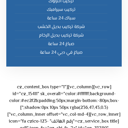
تركيب انترلوك
تركيب سيرامبك
سباك 24 ساعة
شركة تركيب بديل الخشب
شركة تركيب بديل الرخام
صباغ 24 ساعة
صباغ في دبي 24 ساعة
[vc_row][vc_column][cz_content_box type="1"
id="cz_15411" sk_overall="color:#ffffff;background-
color:#ec2f2b;padding:50px;margin-bottom:-80px;box-
shadow:0px 10px 50px rgba(236,47,43,0.3);"]
[vc_row_inner][vc_column_inner offset="vc_col-md-4"]
[cz_service_box title="رقم الهاتف" icon="fa czico-123-