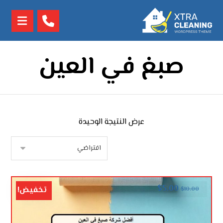
صبغ في العين
عرض النتيجة الوحيدة
$
5.00
تخفيض!
$
10.00