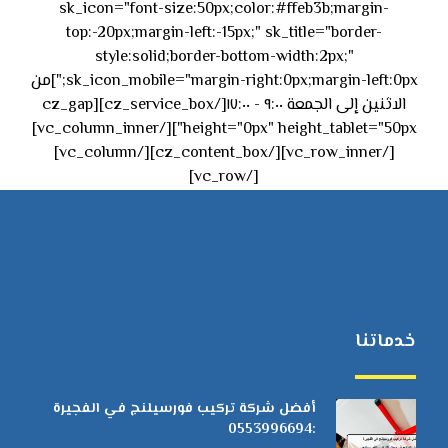
sk_icon="font-size:50px;color:#ffeb3b;margin-
top:-20px;margin-left:-15px;" sk_title="border-
style:solid;border-bottom-width:2px;"
sk_icon_mobile="margin-right:0px;margin-left:0px;"]من
الاثنين إلى الجمعة ٩:٠٠ - ١٧:٠٠[/cz_service_box][cz_gap
height="0px" height_tablet="50px"][/vc_column_inner]
[/vc_row_inner][/cz_content_box][/vc_column]
[/vc_row]
خدماتنا
أفضل شركة تركيب فورسيلنج في الفجيرة
:0553996694