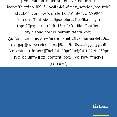
[vc_column_inner offset="vc_col-md-4"]
[cz_service_box title="ساعات العمل" icon="fa czico-109-
clock-1" icon_fx="cz_sbi_fx_7a" id="cz_57994"
sk_icon="font-size:50px;color:#ffeb3b;margin-
top:-20px;margin-left:-15px;" sk_title="border-
style:solid;border-bottom-width:2px;"
sk_icon_mobile="margin-right:0px;margin-left:0px;"]من
الاثنين إلى الجمعة ٩:٠٠ - ١٧:٠٠[/cz_service_box][cz_gap
height="0px" height_tablet="50px"][/vc_column_inner]
[/vc_row_inner][/cz_content_box][/vc_column]
[/vc_row]
خدماتنا