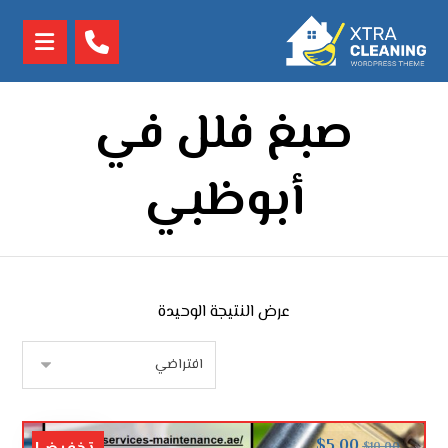
صبغ فلل في
أبوظبي
عرض النتيجة الوحيدة
$
5.00
$
10.00