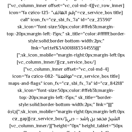
[vc_row_inner][vc_column_inner offset="vc_col-md-4"]
[cz_service_box title="رقم الهاتف" icon="fa czico-123-
call" icon_fx="cz_sbi_fx_7a" id="cz_23390"
sk_icon="font-size:50px;color:#ffeb3b;margin-
top:-20px;margin-left:-15px;" sk_title="color:#ffffff;border-
style:solid;border-bottom-width:2px;"
link="url:tel%3A0018183344555|||"
٥٥ ٤٤
sk_icon_mobile="margin-right:0px;margin-left:0px;"]
[/cz_service_box][/vc_column_inner]
٣٣ ٢٢ ٩٧١+
[vc_column_inner offset="vc_col-md-4"]
[cz_service_box title="مواقعنا" icon="fa czico-082-
maps-and-flags" icon_fx="cz_sbi_fx_7a" id="cz_84218"
sk_icon="font-size:50px;color:#ffeb3b;margin-
top:-20px;margin-left:-15px;" sk_title="border-
style:solid;border-bottom-width:2px;" link="|||"
sk_icon_mobile="margin-right:0px;margin-left:0px;"]جادة
الشيخ محمد بن راشد – دبي[/cz_service_box][cz_gap
height="0px" height_tablet="50px"][/vc_column_inner]