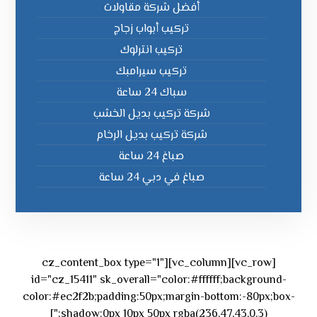
أفضل شركة مقاولات
تركيب أبواب زجاج
تركيب انترلوك
تركيب سيرامبك
سباك 24 ساعة
شركة تركيب بديل الخشب
شركة تركيب بديل الرخام
صباغ 24 ساعة
صباغ في دبي 24 ساعة
[vc_row][vc_column][cz_content_box type="1"
id="cz_15411" sk_overall="color:#ffffff;background-
color:#ec2f2b;padding:50px;margin-bottom:-80px;box-
shadow:0px 10px 50px rgba(236,47,43,0.3);"]