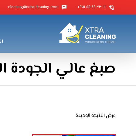
cleaning@xtracleaning.com
٢٢ ٣٣ ٤٤ ٥٥ ٩٧١+
ال
صبغ عالي الجودة ال
عرض النتيجة الوحيدة