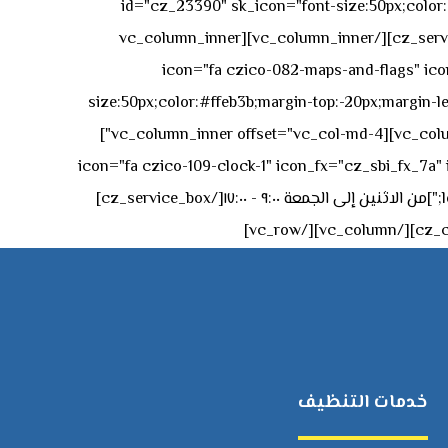
id="cz_23390" sk_icon="font-size:50px;color:#f
[/cz_service_box][/vc_column_inner][vc_column_inner
icon="fa czico-082-maps-and-flags" icon_fx="cz_sbi_fx_7a" id-
size:50px;color:#ffeb3b;margin-top:-20px;margin-lef
left:0px;"]جادة الشيخ محمد بن راشد – دبي[/cz_service_box][cz_gap height="0px" height_tablet="50px"][/vc_column_inner][vc_column_inner offset="vc_col-md-4"]
icon="fa czico-109-clock-1" icon_fx="cz_sbi_fx_7a" id="cz_57994-
left:-15px;" sk_title="border-style:solid;border-bottom-width:2px;" sk_icon_mobile="margin-right:0px;margin-left:0px;"]من الاثنين إلى الجمعة ٩:٠٠ - ١٧:٠٠[/cz_service_box]
خدمات التنظيف