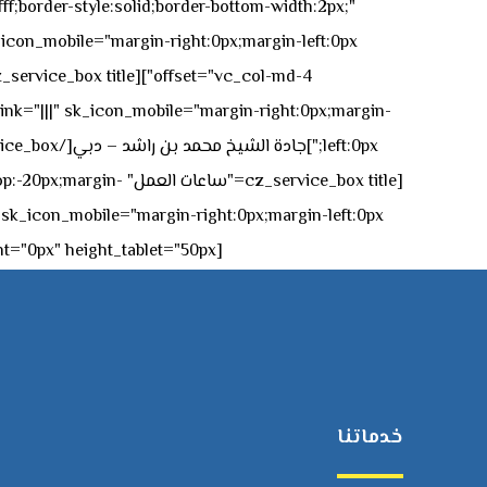
ff;border-style:solid;border-bottom-width:2px;"
icon_mobile="margin-right:0px;margin-left:0px;"]
 link="|||" sk_icon_mobile="margin-right:0px;margin-
[z_service_box title
[cz_gap height="0px" height_tablet="50px"][/vc_column_inner][/vc_row_inner][/cz_content_box][/vc_column][/vc_row]
خدماتنا