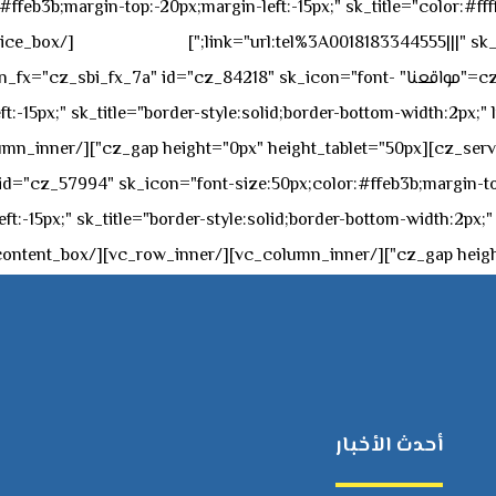
feb3b;margin-top:-20px;margin-left:-15px;" sk_title="color:#ffff
٥٥ ٤٤ ٣٣ ٢٢ ٩٧١+
link="url:tel%3A0018183344555|||" sk_
offset="vc_col-md-4"][cz_service_box title="مواقعنا" ="cz_84218" sk_icon="font
t:-15px;" sk_title="border-style:solid;border-bottom-width:2px;"
c="ساعات العمل" " sk_icon="font-size:50px;color:#ffeb3b;margin-top:-20px;margin
أحدث الأخبار