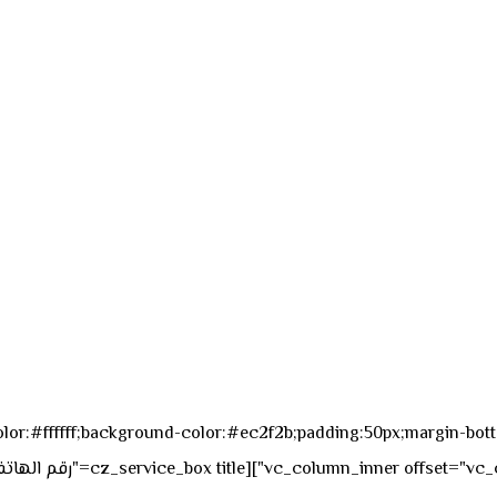
sk_overall="color:#ffffff;background-color:#ec2f2b;padding:50px;margi