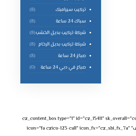
تركيب سيرامبك
(8)
سباك 24 ساعة
(8)
شركة تركيب بديل الخشب
(8)
شركة تركيب بديل الرخام
(8)
صباغ 24 ساعة
(8)
صباغ في دبي 24 ساعة
(0)
[vc_row][vc_column][cz_content_box type="1" id="cz_15411" 
50px rgba(236,47,43,0.3);"][vc_row_inner][vc_column_inner offset="vc_col-md-4"][cz_service_box title="رقم الهاتف" icon="fa czico-123-call" icon_fx="cz_sbi_fx_7a"