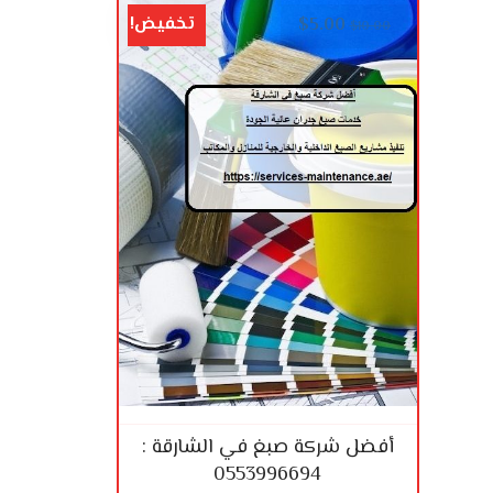
تخفيض!
$
5.00
$
10.00
أفضل شركة صبغ في الشارقة :
0553996694