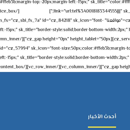
feb3b;margin-top:-20px;margin-left:-15px;" sk_title="color:#ffff
٥٥ ٤٤ ٣٣ ٢٢ ٩٧١+
link="url:tel%3A0018183344555|||" sk_
offset="vc_col-md-4"][cz_service_box title="مواقعنا" ="cz_84218" sk_icon="font
t:-15px;" sk_title="border-style:solid;border-bottom-width:2px;"
c="ساعات العمل" " sk_icon="font-size:50px;color:#ffeb3b;margin-top:-20px;margin
أحدث الأخبار