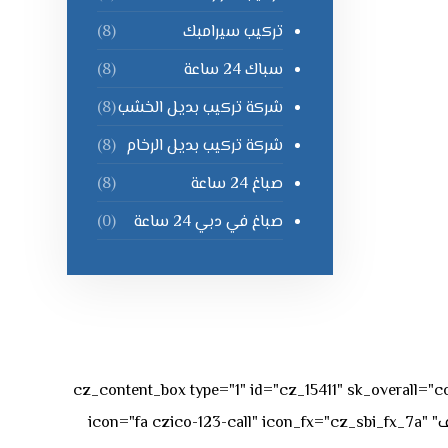
تركيب سيرامبك
(8)
سباك 24 ساعة
(8)
شركة تركيب بديل الخشب
(8)
شركة تركيب بديل الرخام
(8)
صباغ 24 ساعة
(8)
صباغ في دبي 24 ساعة
(0)
[vc_row][vc_column][cz_content_box type="1" id="cz_15411" 
50px rgba(236,47,43,0.3);"][vc_row_inner][vc_column_inner offset="vc_col-md-4"][cz_service_box title="رقم الهاتف" icon="fa czico-123-call" icon_fx="cz_sbi_fx_7a"