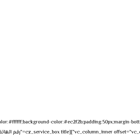
sk_overall="color:#ffffff;background-color:#ec2f2b;padding:50px;margi