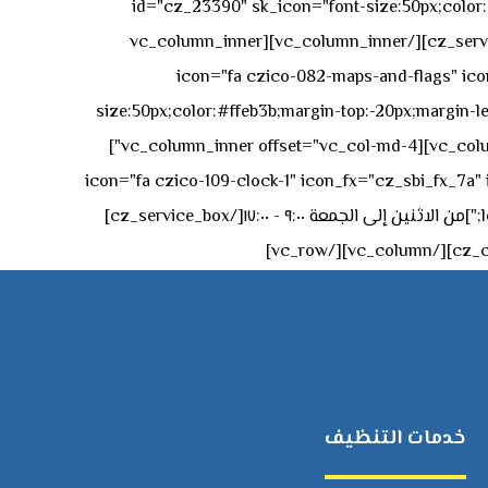
id="cz_23390" sk_icon="font-size:50px;color:#f
[/cz_service_box][/vc_column_inner][vc_column_inner
icon="fa czico-082-maps-and-flags" icon_fx="cz_sbi_fx_7a" id-
size:50px;color:#ffeb3b;margin-top:-20px;margin-lef
left:0px;"]جادة الشيخ محمد بن راشد – دبي[/cz_service_box][cz_gap height="0px" height_tablet="50px"][/vc_column_inner][vc_column_inner offset="vc_col-md-4"]
icon="fa czico-109-clock-1" icon_fx="cz_sbi_fx_7a" id="cz_57994-
left:-15px;" sk_title="border-style:solid;border-bottom-width:2px;" sk_icon_mobile="margin-right:0px;margin-left:0px;"]من الاثنين إلى الجمعة ٩:٠٠ - ١٧:٠٠[/cz_service_box]
خدمات التنظيف