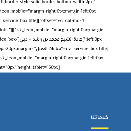
ff;border-style:solid;border-bottom-width:2px;"
icon_mobile="margin-right:0px;margin-left:0px;"]
 link="|||" sk_icon_mobile="margin-right:0px;margin-
[z_service_box title
[cz_gap height="0px" height_tablet="50px"][/vc_column_inner][/vc_row_inner][/cz_content_box][/vc_column][/vc_row]
خدماتنا