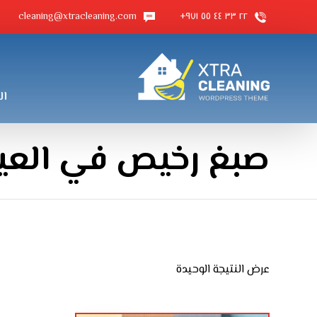
cleaning@xtracleaning.com
٢٢ ٣٣ ٤٤ ٥٥ ٩٧١+
ال
صبغ رخيص في العي
عرض النتيجة الوحيدة