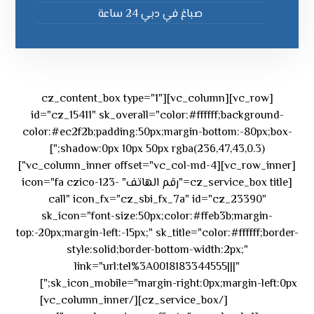
صباغ في دبي 24 ساعة
[vc_row][vc_column][cz_content_box type="1"
id="cz_15411" sk_overall="color:#ffffff;background-
color:#ec2f2b;padding:50px;margin-bottom:-80px;box-
shadow:0px 10px 50px rgba(236,47,43,0.3);"]
[vc_row_inner][vc_column_inner offset="vc_col-md-4"]
[cz_service_box title="رقم الهاتف" icon="fa czico-123-
call" icon_fx="cz_sbi_fx_7a" id="cz_23390"
sk_icon="font-size:50px;color:#ffeb3b;margin-
top:-20px;margin-left:-15px;" sk_title="color:#ffffff;border-
style:solid;border-bottom-width:2px;"
link="url:tel%3A0018183344555|||"
٥٥ ٤٤
sk_icon_mobile="margin-right:0px;margin-left:0px;"]
[/cz_service_box][/vc_column_inner]
٣٣ ٢٢ ٩٧١+