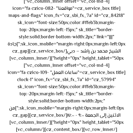
[vc_column_inner offset="vc_col-md-4"]
[cz_service_box title="مواقعنا" icon="fa czico-082-
maps-and-flags" icon_fx="cz_sbi_fx_7a" id="cz_84218"
sk_icon="font-size:50px;color:#ffeb3b;margin-
top:-20px;margin-left:-15px;" sk_title="border-
style:solid;border-bottom-width:2px;" link="|||"
sk_icon_mobile="margin-right:0px;margin-left:0px;"]جادة
الشيخ محمد بن راشد – دبي[/cz_service_box][cz_gap
height="0px" height_tablet="50px"][/vc_column_inner]
[vc_column_inner offset="vc_col-md-4"]
[cz_service_box title="ساعات العمل" icon="fa czico-109-
clock-1" icon_fx="cz_sbi_fx_7a" id="cz_57994"
sk_icon="font-size:50px;color:#ffeb3b;margin-
top:-20px;margin-left:-15px;" sk_title="border-
style:solid;border-bottom-width:2px;"
sk_icon_mobile="margin-right:0px;margin-left:0px;"]من
الاثنين إلى الجمعة ٩:٠٠ - ١٧:٠٠[/cz_service_box][cz_gap
height="0px" height_tablet="50px"][/vc_column_inner]
[/vc_row_inner][/cz_content_box][/vc_column]