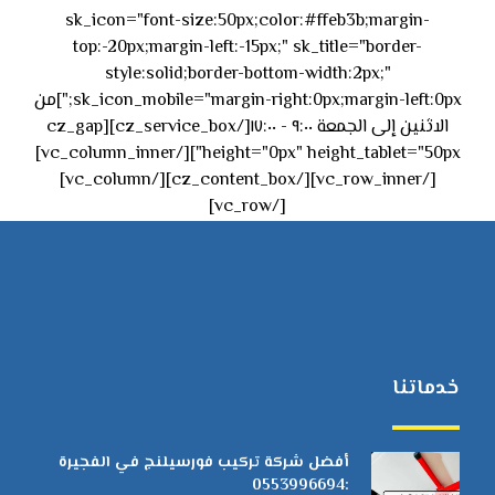
sk_icon="font-size:50px;color:#ffeb3b;margin-
top:-20px;margin-left:-15px;" sk_title="border-
style:solid;border-bottom-width:2px;"
sk_icon_mobile="margin-right:0px;margin-left:0px;"]من
الاثنين إلى الجمعة ٩:٠٠ - ١٧:٠٠[/cz_service_box][cz_gap
height="0px" height_tablet="50px"][/vc_column_inner]
[/vc_row_inner][/cz_content_box][/vc_column]
[/vc_row]
خدماتنا
أفضل شركة تركيب فورسيلنج في الفجيرة
:0553996694