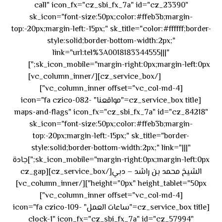
call" icon_fx="cz_sbi_fx_7a" id="cz_23390"
sk_icon="font-size:50px;color:#ffeb3b;margin-
top:-20px;margin-left:-15px;" sk_title="color:#ffffff;border-
style:solid;border-bottom-width:2px;"
link="url:tel%3A0018183344555|||"
٥٥ ٤٤
sk_icon_mobile="margin-right:0px;margin-left:0px;"]
[/cz_service_box][/vc_column_inner]
٣٣ ٢٢ ٩٧١+
[vc_column_inner offset="vc_col-md-4"]
[cz_service_box title="مواقعنا" icon="fa czico-082-
maps-and-flags" icon_fx="cz_sbi_fx_7a" id="cz_84218"
sk_icon="font-size:50px;color:#ffeb3b;margin-
top:-20px;margin-left:-15px;" sk_title="border-
style:solid;border-bottom-width:2px;" link="|||"
sk_icon_mobile="margin-right:0px;margin-left:0px;"]جادة
الشيخ محمد بن راشد – دبي[/cz_service_box][cz_gap
height="0px" height_tablet="50px"][/vc_column_inner]
[vc_column_inner offset="vc_col-md-4"]
[cz_service_box title="ساعات العمل" icon="fa czico-109-
clock-1" icon_fx="cz_sbi_fx_7a" id="cz_57994"