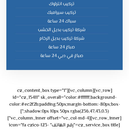
تركيب انترلوك
تركيب سيرامبك
سباك 24 ساعة
شركة تركيب بديل الخشب
شركة تركيب بديل الرخام
صباغ 24 ساعة
صباغ في دبي 24 ساعة
[vc_row][vc_column][cz_content_box type="1"
id="cz_15411" sk_overall="color:#ffffff;background-
color:#ec2f2b;padding:50px;margin-bottom:-80px;box-
shadow:0px 10px 50px rgba(236,47,43,0.3);"]
[vc_row_inner][vc_column_inner offset="vc_col-md-4"]
[cz_service_box title="رقم الهاتف" icon="fa czico-123-