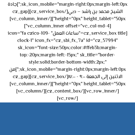
sk_icon_mobile="margin-right:0px;margin-left:0px;"]جادة
الشيخ محمد بن راشد – دبي[/cz_service_box][cz_gap
height="0px" height_tablet="50px"][/vc_column_inner]
[vc_column_inner offset="vc_col-md-4"]
[cz_service_box title="ساعات العمل" icon="fa czico-109-
clock-1" icon_fx="cz_sbi_fx_7a" id="cz_57994"
sk_icon="font-size:50px;color:#ffeb3b;margin-
top:-20px;margin-left:-15px;" sk_title="border-
style:solid;border-bottom-width:2px;"
sk_icon_mobile="margin-right:0px;margin-left:0px;"]من
الاثنين إلى الجمعة ٩:٠٠ - ١٧:٠٠[/cz_service_box][cz_gap
height="0px" height_tablet="50px"][/vc_column_inner]
[/vc_row_inner][/cz_content_box][/vc_column]
[/vc_row]