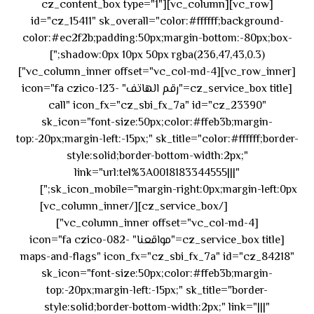
[vc_row][vc_column][cz_content_box type="1"
id="cz_15411" sk_overall="color:#ffffff;background-
color:#ec2f2b;padding:50px;margin-bottom:-80px;box-
shadow:0px 10px 50px rgba(236,47,43,0.3);"]
[vc_row_inner][vc_column_inner offset="vc_col-md-4"]
[cz_service_box title="رقم الهاتف" icon="fa czico-123-
call" icon_fx="cz_sbi_fx_7a" id="cz_23390"
sk_icon="font-size:50px;color:#ffeb3b;margin-
top:-20px;margin-left:-15px;" sk_title="color:#ffffff;border-
style:solid;border-bottom-width:2px;"
link="url:tel%3A0018183344555|||"
٥٥ ٤٤
sk_icon_mobile="margin-right:0px;margin-left:0px;"]
[/cz_service_box][/vc_column_inner]
٣٣ ٢٢ ٩٧١+
[vc_column_inner offset="vc_col-md-4"]
[cz_service_box title="مواقعنا" icon="fa czico-082-
maps-and-flags" icon_fx="cz_sbi_fx_7a" id="cz_84218"
sk_icon="font-size:50px;color:#ffeb3b;margin-
top:-20px;margin-left:-15px;" sk_title="border-
style:solid;border-bottom-width:2px;" link="|||"