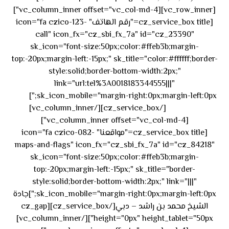
[vc_row_inner][vc_column_inner offset="vc_col-md-4"]
[cz_service_box title="رقم الهاتف" icon="fa czico-123-
call" icon_fx="cz_sbi_fx_7a" id="cz_23390"
sk_icon="font-size:50px;color:#ffeb3b;margin-
top:-20px;margin-left:-15px;" sk_title="color:#ffffff;border-
style:solid;border-bottom-width:2px;"
link="url:tel%3A0018183344555|||"
٥٥ ٤٤
sk_icon_mobile="margin-right:0px;margin-left:0px;"]
[/cz_service_box][/vc_column_inner]
٣٣ ٢٢ ٩٧١+
[vc_column_inner offset="vc_col-md-4"]
[cz_service_box title="مواقعنا" icon="fa czico-082-
maps-and-flags" icon_fx="cz_sbi_fx_7a" id="cz_84218"
sk_icon="font-size:50px;color:#ffeb3b;margin-
top:-20px;margin-left:-15px;" sk_title="border-
style:solid;border-bottom-width:2px;" link="|||"
sk_icon_mobile="margin-right:0px;margin-left:0px;"]جادة
الشيخ محمد بن راشد – دبي[/cz_service_box][cz_gap
height="0px" height_tablet="50px"][/vc_column_inner]