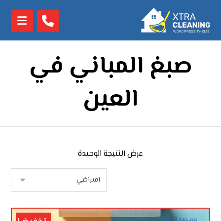
صبغ المباني في
العين
عرض النتيجة الوحيدة
$
5.00
$
10.00