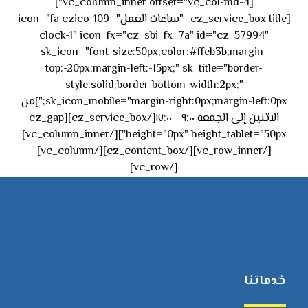
[vc_column_inner offset="vc_col-md-4"]
[cz_service_box title="ساعات العمل" icon="fa czico-109-
clock-1" icon_fx="cz_sbi_fx_7a" id="cz_57994"
sk_icon="font-size:50px;color:#ffeb3b;margin-
top:-20px;margin-left:-15px;" sk_title="border-
style:solid;border-bottom-width:2px;"
sk_icon_mobile="margin-right:0px;margin-left:0px;"]من
الاثنين إلى الجمعة ٩:٠٠ - ١٧:٠٠[/cz_service_box][cz_gap
height="0px" height_tablet="50px"][/vc_column_inner]
[/vc_row_inner][/cz_content_box][/vc_column]
[/vc_row]
خدماتنا