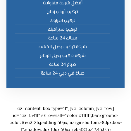
أفضل شركة مقاولات
تركيب أبواب زجاج
تركيب انترلوك
تركيب سيرامبك
سباك 24 ساعة
شركة تركيب بديل الخشب
شركة تركيب بديل الرخام
صباغ 24 ساعة
صباغ في دبي 24 ساعة
[vc_row][vc_column][cz_content_box type="1"
id="cz_15411" sk_overall="color:#ffffff;background-
color:#ec2f2b;padding:50px;margin-bottom:-80px;box-
shadow:0px 10px 50px rgba(236,47,43,0.3);"]