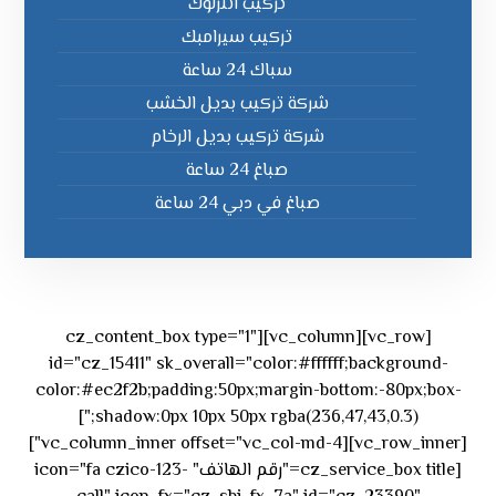
تركيب انترلوك
تركيب سيرامبك
سباك 24 ساعة
شركة تركيب بديل الخشب
شركة تركيب بديل الرخام
صباغ 24 ساعة
صباغ في دبي 24 ساعة
[vc_row][vc_column][cz_content_box type="1"
id="cz_15411" sk_overall="color:#ffffff;background-
color:#ec2f2b;padding:50px;margin-bottom:-80px;box-
shadow:0px 10px 50px rgba(236,47,43,0.3);"]
[vc_row_inner][vc_column_inner offset="vc_col-md-4"]
[cz_service_box title="رقم الهاتف" icon="fa czico-123-