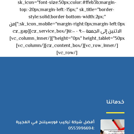
sk_icon="font-size:50px;color:#ffeb3b;margin-
top:-20px;margin-left:-15px;" sk_title="border-
style:solid;border-bottom-width:2px;"
sk_icon_mobile="margin-right:0px;margin-left:0px;"]من
الاثنين إلى الجمعة ٩:٠٠ - ١٧:٠٠[/cz_service_box][cz_gap
height="0px" height_tablet="50px"][/vc_column_inner]
[/vc_row_inner][/cz_content_box][/vc_column]
[/vc_row]
خدماتنا
أفضل شركة تركيب فورسيلنج في الفجيرة
:0553996694