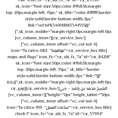
call" icon_fx="cz_sbi_fx_7a" id="cz_23390"
sk_icon="font-size:50px;color:#ffeb3b;margin-
top:-20px;margin-left:-15px;" sk_title="color:#ffffff;border-
style:solid;border-bottom-width:2px;"
link="url:tel%3A0018183344555|||"
٥٥ ٤٤
sk_icon_mobile="margin-right:0px;margin-left:0px;"]
[/cz_service_box][/vc_column_inner]
٣٣ ٢٢ ٩٧١+
[vc_column_inner offset="vc_col-md-4"]
[cz_service_box title="مواقعنا" icon="fa czico-082-
maps-and-flags" icon_fx="cz_sbi_fx_7a" id="cz_84218"
sk_icon="font-size:50px;color:#ffeb3b;margin-
top:-20px;margin-left:-15px;" sk_title="border-
style:solid;border-bottom-width:2px;" link="|||"
sk_icon_mobile="margin-right:0px;margin-left:0px;"]جادة
الشيخ محمد بن راشد – دبي[/cz_service_box][cz_gap
height="0px" height_tablet="50px"][/vc_column_inner]
[vc_column_inner offset="vc_col-md-4"]
[cz_service_box title="ساعات العمل" icon="fa czico-109-
clock-1" icon_fx="cz_sbi_fx_7a" id="cz_57994"