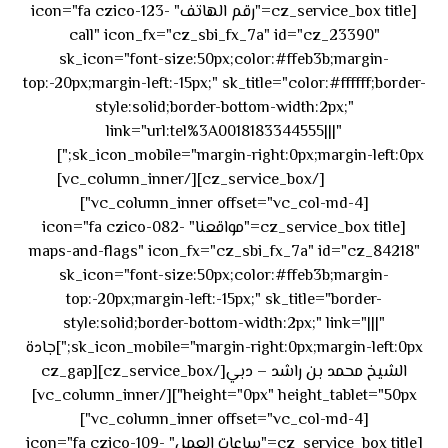
[cz_service_box title="رقم الهاتف" icon="fa czico-123-
call" icon_fx="cz_sbi_fx_7a" id="cz_23390"
sk_icon="font-size:50px;color:#ffeb3b;margin-
top:-20px;margin-left:-15px;" sk_title="color:#ffffff;border-
style:solid;border-bottom-width:2px;"
link="url:tel%3A0018183344555|||"
٥٥ ٤٤
sk_icon_mobile="margin-right:0px;margin-left:0px;"]
[/cz_service_box][/vc_column_inner]
٣٣ ٢٢ ٩٧١+
[vc_column_inner offset="vc_col-md-4"]
[cz_service_box title="مواقعنا" icon="fa czico-082-
maps-and-flags" icon_fx="cz_sbi_fx_7a" id="cz_84218"
sk_icon="font-size:50px;color:#ffeb3b;margin-
top:-20px;margin-left:-15px;" sk_title="border-
style:solid;border-bottom-width:2px;" link="|||"
sk_icon_mobile="margin-right:0px;margin-left:0px;"]جادة
الشيخ محمد بن راشد – دبي[/cz_service_box][cz_gap
height="0px" height_tablet="50px"][/vc_column_inner]
[vc_column_inner offset="vc_col-md-4"]
[cz_service_box title="ساعات العمل" icon="fa czico-109-