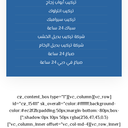
تركيب أبواب زجاج
تركيب انترلوك
تركيب سيرامبك
سباك 24 ساعة
شركة تركيب بديل الخشب
شركة تركيب بديل الرخام
صباغ 24 ساعة
صباغ في دبي 24 ساعة
[vc_row][vc_column][cz_content_box type="1"
id="cz_15411" sk_overall="color:#ffffff;background-
color:#ec2f2b;padding:50px;margin-bottom:-80px;box-
shadow:0px 10px 50px rgba(236,47,43,0.3);"]
[vc_row_inner][vc_column_inner offset="vc_col-md-4"]