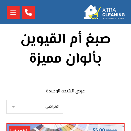
صبغ أم القيوين
بألوان مميزة
عرض النتيجة الوحيدة
$
5.00
$
10.00