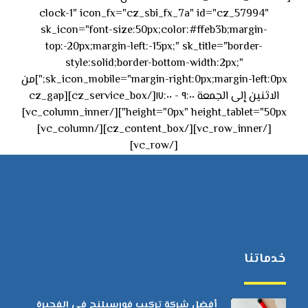
clock-1" icon_fx="cz_sbi_fx_7a" id="cz_57994"
sk_icon="font-size:50px;color:#ffeb3b;margin-
top:-20px;margin-left:-15px;" sk_title="border-
style:solid;border-bottom-width:2px;"
sk_icon_mobile="margin-right:0px;margin-left:0px;"]من
الاثنين إلى الجمعة ٩:٠٠ - ١٧:٠٠[/cz_service_box][cz_gap
height="0px" height_tablet="50px"][/vc_column_inner]
[/vc_row_inner][/cz_content_box][/vc_column]
[/vc_row]
خدماتنا
أفضل شركة تركيب فورسيلنج في الفجيرة