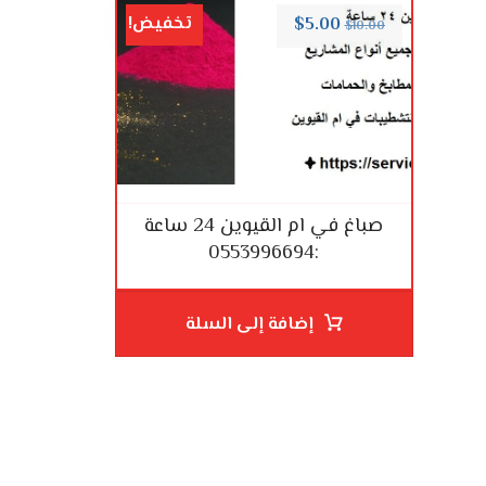
تخفيض!
$
5.00
$
10.00
صباغ في ام القيوين 24 ساعة
:0553996694
إضافة إلى السلة