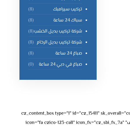
تركيب سيرامبك
(8)
سباك 24 ساعة
(8)
شركة تركيب بديل الخشب
(8)
شركة تركيب بديل الرخام
(8)
صباغ 24 ساعة
(8)
صباغ في دبي 24 ساعة
(0)
[vc_row][vc_column][cz_content_box type="1" id="cz_15411" 
50px rgba(236,47,43,0.3);"][vc_row_inner][vc_column_inner offset="vc_col-md-4"][cz_service_box title="رقم الهاتف" icon="fa czico-123-call" icon_fx="cz_sbi_fx_7a"