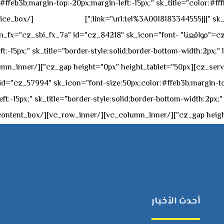
feb3b;margin-top:-20px;margin-left:-15px;" sk_title="color:#ffff
٥٥ ٤٤ ٣٣ ٢٢ ٩٧١+
link="url:tel%3A0018183344555|||" sk_
offset="vc_col-md-4"][cz_service_box title="مواقعنا" ="cz_84218" sk_icon="font
t:-15px;" sk_title="border-style:solid;border-bottom-width:2px;"
c="ساعات العمل" " sk_icon="font-size:50px;color:#ffeb3b;margin-top:-20px;margin
أحدث الأخبار