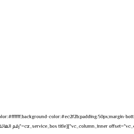
sk_overall="color:#ffffff;background-color:#ec2f2b;padding:50px;margi