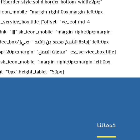
ff;border-style:solid;border-bottom-width:2px;"
icon_mobile="margin-right:0px;margin-left:0px;"]
 link="|||" sk_icon_mobile="margin-right:0px;margin-
[z_service_box title
[cz_gap height="0px" height_tablet="50px"][/vc_column_inner][/vc_row_inner][/cz_content_box][/vc_column][/vc_row]
خدماتنا