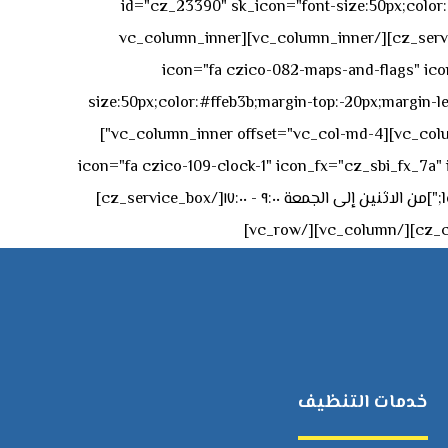
id="cz_23390" sk_icon="font-size:50px;color:#f
[/cz_service_box][/vc_column_inner][vc_column_inner
icon="fa czico-082-maps-and-flags" icon_fx="cz_sbi_fx_7a" id-
size:50px;color:#ffeb3b;margin-top:-20px;margin-lef
left:0px;"]جادة الشيخ محمد بن راشد – دبي[/cz_service_box][cz_gap height="0px" height_tablet="50px"][/vc_column_inner][vc_column_inner offset="vc_col-md-4"]
icon="fa czico-109-clock-1" icon_fx="cz_sbi_fx_7a" id="cz_57994-
left:-15px;" sk_title="border-style:solid;border-bottom-width:2px;" sk_icon_mobile="margin-right:0px;margin-left:0px;"]من الاثنين إلى الجمعة ٩:٠٠ - ١٧:٠٠[/cz_service_box]
خدمات التنظيف