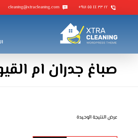
cleaning@xtracleaning.com
٢٢ ٣٣ ٤٤ ٥٥ ٩٧١+
ال
صباغ جدران ام القي
عرض النتيجة الوحيدة