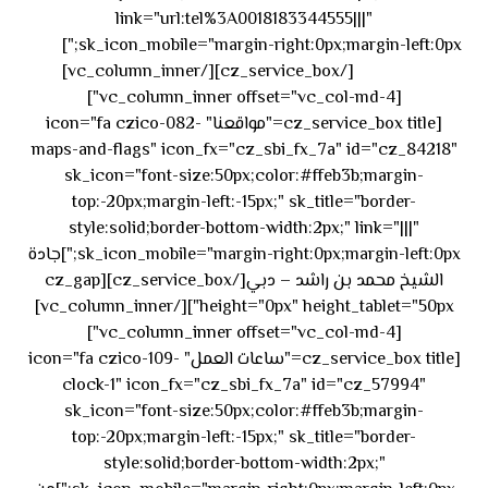
link="url:tel%3A0018183344555|||"
٥٥ ٤٤
sk_icon_mobile="margin-right:0px;margin-left:0px;"]
[/cz_service_box][/vc_column_inner]
٣٣ ٢٢ ٩٧١+
[vc_column_inner offset="vc_col-md-4"]
[cz_service_box title="مواقعنا" icon="fa czico-082-
maps-and-flags" icon_fx="cz_sbi_fx_7a" id="cz_84218"
sk_icon="font-size:50px;color:#ffeb3b;margin-
top:-20px;margin-left:-15px;" sk_title="border-
style:solid;border-bottom-width:2px;" link="|||"
sk_icon_mobile="margin-right:0px;margin-left:0px;"]جادة
الشيخ محمد بن راشد – دبي[/cz_service_box][cz_gap
height="0px" height_tablet="50px"][/vc_column_inner]
[vc_column_inner offset="vc_col-md-4"]
[cz_service_box title="ساعات العمل" icon="fa czico-109-
clock-1" icon_fx="cz_sbi_fx_7a" id="cz_57994"
sk_icon="font-size:50px;color:#ffeb3b;margin-
top:-20px;margin-left:-15px;" sk_title="border-
style:solid;border-bottom-width:2px;"