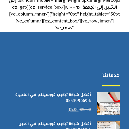
sk_icon_mobile="margin-right:0px;margin-left:0px;"]من
الاثنين إلى الجمعة ٩:٠٠ - ١٧:٠٠[/cz_service_box][cz_gap
height="0px" height_tablet="50px"][/vc_column_inner]
[/vc_row_inner][/cz_content_box][/vc_column]
[/vc_row]
خدماتنا
أفضل شركة تركيب فورسيلنج في الفجيرة
:0553996694
$
5.00
$
10.00
أفضل شركة تركيب فورسيلنج في العين