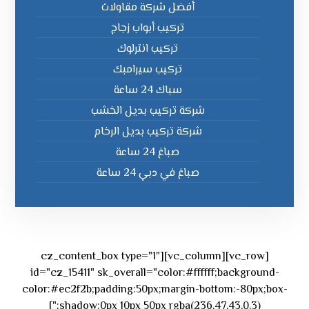
أفضل شركة مقاولات
تركيب أبواب زجاج
تركيب انترلوك
تركيب سيرامبك
سباك 24 ساعة
شركة تركيب بديل الخشب
شركة تركيب بديل الرخام
صباغ 24 ساعة
صباغ في دبي 24 ساعة
[vc_row][vc_column][cz_content_box type="1"
id="cz_15411" sk_overall="color:#ffffff;background-
color:#ec2f2b;padding:50px;margin-bottom:-80px;box-
shadow:0px 10px 50px rgba(236,47,43,0.3);"]