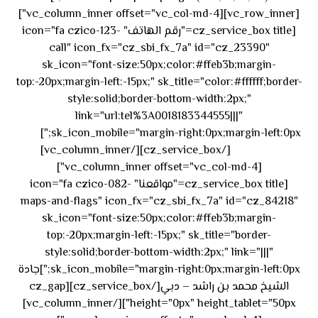
[vc_row_inner][vc_column_inner offset="vc_col-md-4"]
[cz_service_box title="رقم الهاتف" icon="fa czico-123-
call" icon_fx="cz_sbi_fx_7a" id="cz_23390"
sk_icon="font-size:50px;color:#ffeb3b;margin-
top:-20px;margin-left:-15px;" sk_title="color:#ffffff;border-
style:solid;border-bottom-width:2px;"
link="url:tel%3A0018183344555|||"
٥٥ ٤٤
sk_icon_mobile="margin-right:0px;margin-left:0px;"]
[/cz_service_box][/vc_column_inner]
٣٣ ٢٢ ٩٧١+
[vc_column_inner offset="vc_col-md-4"]
[cz_service_box title="مواقعنا" icon="fa czico-082-
maps-and-flags" icon_fx="cz_sbi_fx_7a" id="cz_84218"
sk_icon="font-size:50px;color:#ffeb3b;margin-
top:-20px;margin-left:-15px;" sk_title="border-
style:solid;border-bottom-width:2px;" link="|||"
sk_icon_mobile="margin-right:0px;margin-left:0px;"]جادة
الشيخ محمد بن راشد – دبي[/cz_service_box][cz_gap
height="0px" height_tablet="50px"][/vc_column_inner]