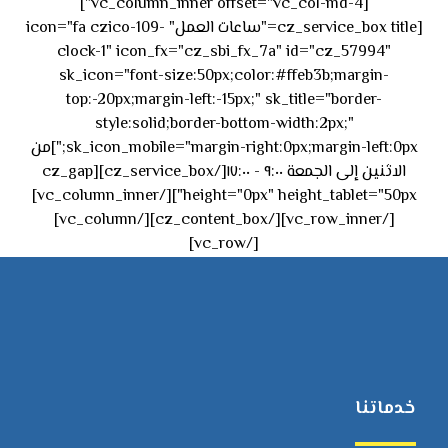
[vc_column_inner offset="vc_col-md-4"]
[cz_service_box title="ساعات العمل" icon="fa czico-109-
clock-1" icon_fx="cz_sbi_fx_7a" id="cz_57994"
sk_icon="font-size:50px;color:#ffeb3b;margin-
top:-20px;margin-left:-15px;" sk_title="border-
style:solid;border-bottom-width:2px;"
sk_icon_mobile="margin-right:0px;margin-left:0px;"]من
الاثنين إلى الجمعة ٩:٠٠ - ١٧:٠٠[/cz_service_box][cz_gap
height="0px" height_tablet="50px"][/vc_column_inner]
[/vc_row_inner][/cz_content_box][/vc_column]
[/vc_row]
خدماتنا