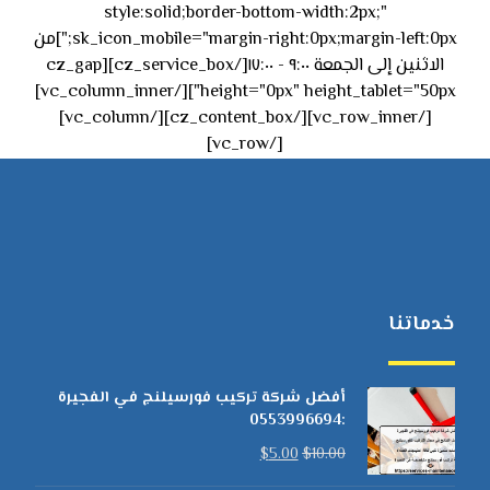
style:solid;border-bottom-width:2px;"
sk_icon_mobile="margin-right:0px;margin-left:0px;"]من
الاثنين إلى الجمعة ٩:٠٠ - ١٧:٠٠[/cz_service_box][cz_gap
height="0px" height_tablet="50px"][/vc_column_inner]
[/vc_row_inner][/cz_content_box][/vc_column]
[/vc_row]
خدماتنا
أفضل شركة تركيب فورسيلنج في الفجيرة
:0553996694
$
5.00
$
10.00