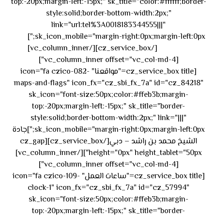
top:-20px;margin-left:-15px;" sk_title="color:#ffffff;border-
style:solid;border-bottom-width:2px;"
link="url:tel%3A0018183344555|||"
٥٥ ٤٤
sk_icon_mobile="margin-right:0px;margin-left:0px;"]
[/cz_service_box][/vc_column_inner]
٣٣ ٢٢ ٩٧١+
[vc_column_inner offset="vc_col-md-4"]
[cz_service_box title="مواقعنا" icon="fa czico-082-
maps-and-flags" icon_fx="cz_sbi_fx_7a" id="cz_84218"
sk_icon="font-size:50px;color:#ffeb3b;margin-
top:-20px;margin-left:-15px;" sk_title="border-
style:solid;border-bottom-width:2px;" link="|||"
sk_icon_mobile="margin-right:0px;margin-left:0px;"]جادة
الشيخ محمد بن راشد – دبي[/cz_service_box][cz_gap
height="0px" height_tablet="50px"][/vc_column_inner]
[vc_column_inner offset="vc_col-md-4"]
[cz_service_box title="ساعات العمل" icon="fa czico-109-
clock-1" icon_fx="cz_sbi_fx_7a" id="cz_57994"
sk_icon="font-size:50px;color:#ffeb3b;margin-
top:-20px;margin-left:-15px;" sk_title="border-