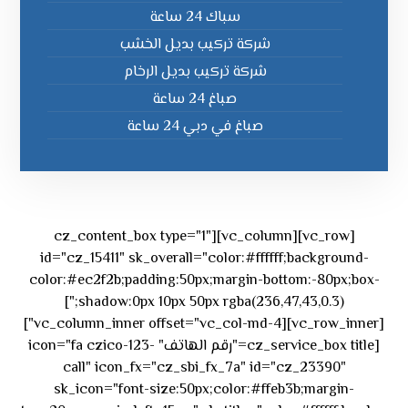
سباك 24 ساعة
شركة تركيب بديل الخشب
شركة تركيب بديل الرخام
صباغ 24 ساعة
صباغ في دبي 24 ساعة
[vc_row][vc_column][cz_content_box type="1"
id="cz_15411" sk_overall="color:#ffffff;background-
color:#ec2f2b;padding:50px;margin-bottom:-80px;box-
shadow:0px 10px 50px rgba(236,47,43,0.3);"]
[vc_row_inner][vc_column_inner offset="vc_col-md-4"]
[cz_service_box title="رقم الهاتف" icon="fa czico-123-
call" icon_fx="cz_sbi_fx_7a" id="cz_23390"
sk_icon="font-size:50px;color:#ffeb3b;margin-