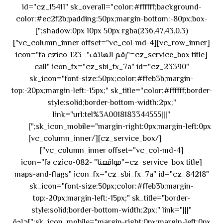
id="cz_15411" sk_overall="color:#ffffff;background-
color:#ec2f2b;padding:50px;margin-bottom:-80px;box-
shadow:0px 10px 50px rgba(236,47,43,0.3);"]
[vc_row_inner][vc_column_inner offset="vc_col-md-4"]
[cz_service_box title="رقم الهاتف" icon="fa czico-123-
call" icon_fx="cz_sbi_fx_7a" id="cz_23390"
sk_icon="font-size:50px;color:#ffeb3b;margin-
top:-20px;margin-left:-15px;" sk_title="color:#ffffff;border-
style:solid;border-bottom-width:2px;"
link="url:tel%3A0018183344555|||"
٥٥ ٤٤
sk_icon_mobile="margin-right:0px;margin-left:0px;"]
[/cz_service_box][/vc_column_inner]
٣٣ ٢٢ ٩٧١+
[vc_column_inner offset="vc_col-md-4"]
[cz_service_box title="مواقعنا" icon="fa czico-082-
maps-and-flags" icon_fx="cz_sbi_fx_7a" id="cz_84218"
sk_icon="font-size:50px;color:#ffeb3b;margin-
top:-20px;margin-left:-15px;" sk_title="border-
style:solid;border-bottom-width:2px;" link="|||"
sk_icon_mobile="margin-right:0px;margin-left:0px;"]جادة