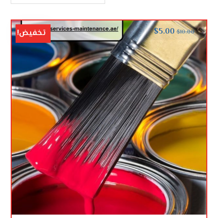
$
5.00
تخفيض!
$
10.00