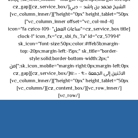
الشيخ محمد بن راشد – دبي[/cz_service_box][cz_gap
height="0px" height_tablet="50px"][/vc_column_inner]
[vc_column_inner offset="vc_col-md-4"]
[cz_service_box title="ساعات العمل" icon="fa czico-109-
clock-1" icon_fx="cz_sbi_fx_7a" id="cz_57994"
sk_icon="font-size:50px;color:#ffeb3b;margin-
top:-20px;margin-left:-15px;" sk_title="border-
style:solid;border-bottom-width:2px;"
sk_icon_mobile="margin-right:0px;margin-left:0px;"]من
الاثنين إلى الجمعة ٩:٠٠ - ١٧:٠٠[/cz_service_box][cz_gap
height="0px" height_tablet="50px"][/vc_column_inner]
[/vc_row_inner][/cz_content_box][/vc_column]
[/vc_row]