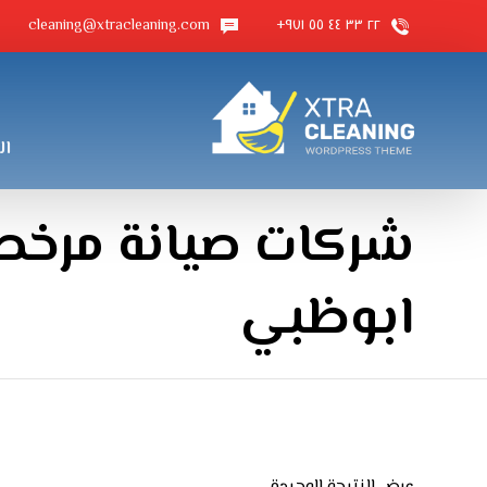
cleaning@xtracleaning.com
٢٢ ٣٣ ٤٤ ٥٥ ٩٧١+
ال
شركات صيانة مرخص
ابوظبي