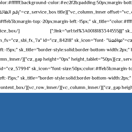
sk_overall="color:#ffffff;background-color:#ec2f2b;padding:50px;margi
feb3b;margin-top:-20px;margin-left:-15px;" sk_title="color:#ffff
٥٥ ٤٤ ٣٣ ٢٢ ٩٧١+
link="url:tel%3A0018183344555|||" sk_
offset="vc_col-md-4"][cz_service_box title="مواقعنا" ="cz_84218" sk_icon="font
t:-15px;" sk_title="border-style:solid;border-bottom-width:2px;"
c="ساعات العمل" " sk_icon="font-size:50px;color:#ffeb3b;margin-top:-20px;margin