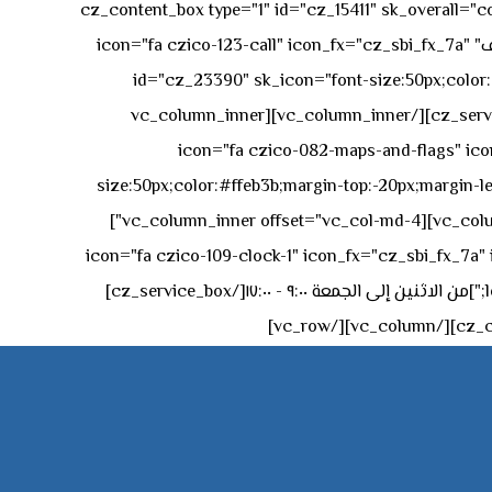
[vc_row][vc_column][cz_content_box type="1" id="cz_15411" 
50px rgba(236,47,43,0.3);"][vc_row_inner][vc_column_inner offset="vc_col-md-4"][cz_service_box title="رقم الهاتف" icon="fa czico-123-call" icon_fx="cz_sbi_fx_7a"
id="cz_23390" sk_icon="font-size:50px;color:#f
[/cz_service_box][/vc_column_inner][vc_column_inner
icon="fa czico-082-maps-and-flags" icon_fx="cz_sbi_fx_7a" id-
size:50px;color:#ffeb3b;margin-top:-20px;margin-lef
left:0px;"]جادة الشيخ محمد بن راشد – دبي[/cz_service_box][cz_gap height="0px" height_tablet="50px"][/vc_column_inner][vc_column_inner offset="vc_col-md-4"]
icon="fa czico-109-clock-1" icon_fx="cz_sbi_fx_7a" id="cz_57994-
left:-15px;" sk_title="border-style:solid;border-bottom-width:2px;" sk_icon_mobile="margin-right:0px;margin-left:0px;"]من الاثنين إلى الجمعة ٩:٠٠ - ١٧:٠٠[/cz_service_box]