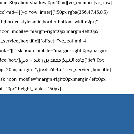
n-bottom:-80px;box-shadow:0px 10px
ff;border-style:solid;border-bottom-width:2px;"
icon_mobile="margin-right:0px;margin-left:0px;"]
 link="|||" sk_icon_mobile="margin-right:0px;margin-
[z_service_box title
[cz_gap height="0px" height_tablet="50px"][/vc_column_inner][/vc_row_inner][/cz_content_box][/vc_column][/vc_row]