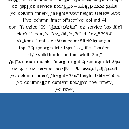
الشيخ محمد بن راشد – دبي[/cz_service_box][cz_gap
height="0px" height_tablet="50px"][/vc_column_inner]
[vc_column_inner offset="vc_col-md-4"]
[cz_service_box title="ساعات العمل" icon="fa czico-109-
clock-1" icon_fx="cz_sbi_fx_7a" id="cz_57994"
sk_icon="font-size:50px;color:#ffeb3b;margin-
top:-20px;margin-left:-15px;" sk_title="border-
style:solid;border-bottom-width:2px;"
sk_icon_mobile="margin-right:0px;margin-left:0px;"]من
الاثنين إلى الجمعة ٩:٠٠ - ١٧:٠٠[/cz_service_box][cz_gap
height="0px" height_tablet="50px"][/vc_column_inner]
[/vc_row_inner][/cz_content_box][/vc_column]
[/vc_row]