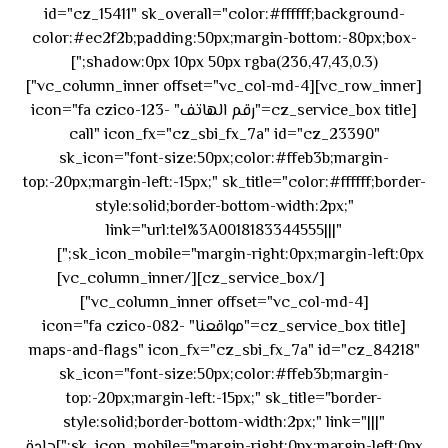
id="cz_15411" sk_overall="color:#ffffff;background-
color:#ec2f2b;padding:50px;margin-bottom:-80px;box-
shadow:0px 10px 50px rgba(236,47,43,0.3);"]
[vc_row_inner][vc_column_inner offset="vc_col-md-4"]
[cz_service_box title="رقم الهاتف" icon="fa czico-123-
call" icon_fx="cz_sbi_fx_7a" id="cz_23390"
sk_icon="font-size:50px;color:#ffeb3b;margin-
top:-20px;margin-left:-15px;" sk_title="color:#ffffff;border-
style:solid;border-bottom-width:2px;"
link="url:tel%3A0018183344555|||"
٥٥ ٤٤
sk_icon_mobile="margin-right:0px;margin-left:0px;"]
[/cz_service_box][/vc_column_inner]
٣٣ ٢٢ ٩٧١+
[vc_column_inner offset="vc_col-md-4"]
[cz_service_box title="مواقعنا" icon="fa czico-082-
maps-and-flags" icon_fx="cz_sbi_fx_7a" id="cz_84218"
sk_icon="font-size:50px;color:#ffeb3b;margin-
top:-20px;margin-left:-15px;" sk_title="border-
style:solid;border-bottom-width:2px;" link="|||"
sk_icon_mobile="margin-right:0px;margin-left:0px;"]جادة