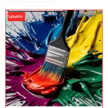
$
5.00
تخفيض!
$
10.00