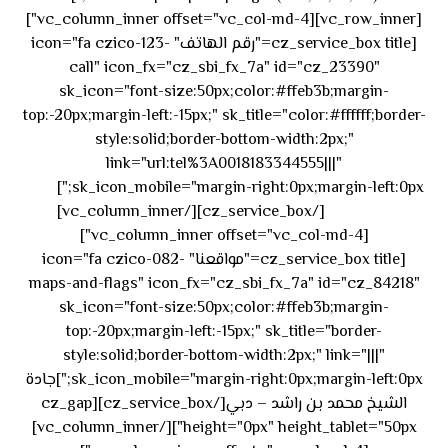
[vc_row_inner][vc_column_inner offset="vc_col-md-4"]
[cz_service_box title="رقم الهاتف" icon="fa czico-123-
call" icon_fx="cz_sbi_fx_7a" id="cz_23390"
sk_icon="font-size:50px;color:#ffeb3b;margin-
top:-20px;margin-left:-15px;" sk_title="color:#ffffff;border-
style:solid;border-bottom-width:2px;"
link="url:tel%3A0018183344555|||"
٥٥ ٤٤
sk_icon_mobile="margin-right:0px;margin-left:0px;"]
[/cz_service_box][/vc_column_inner]
٣٣ ٢٢ ٩٧١+
[vc_column_inner offset="vc_col-md-4"]
[cz_service_box title="مواقعنا" icon="fa czico-082-
maps-and-flags" icon_fx="cz_sbi_fx_7a" id="cz_84218"
sk_icon="font-size:50px;color:#ffeb3b;margin-
top:-20px;margin-left:-15px;" sk_title="border-
style:solid;border-bottom-width:2px;" link="|||"
sk_icon_mobile="margin-right:0px;margin-left:0px;"]جادة
الشيخ محمد بن راشد – دبي[/cz_service_box][cz_gap
height="0px" height_tablet="50px"][/vc_column_inner]