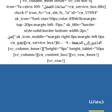
[vc_column_inner offset="vc_col-md-4"]
[cz_service_box title="ساعات العمل" icon="fa czico-109-
clock-1" icon_fx="cz_sbi_fx_7a" id="cz_57994"
sk_icon="font-size:50px;color:#ffeb3b;margin-
top:-20px;margin-left:-15px;" sk_title="border-
style:solid;border-bottom-width:2px;"
sk_icon_mobile="margin-right:0px;margin-left:0px;"]من
الاثنين إلى الجمعة ٩:٠٠ - ١٧:٠٠[/cz_service_box][cz_gap
height="0px" height_tablet="50px"][/vc_column_inner]
[/vc_row_inner][/cz_content_box][/vc_column]
[/vc_row]
خدماتنا