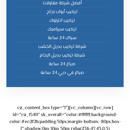
أفضل شركة مقاولات
تركيب أبواب زجاج
تركيب انترلوك
تركيب سيرامبك
سباك 24 ساعة
شركة تركيب بديل الخشب
شركة تركيب بديل الرخام
صباغ 24 ساعة
صباغ في دبي 24 ساعة
[vc_row][vc_column][cz_content_box type="1"
id="cz_15411" sk_overall="color:#ffffff;background-
color:#ec2f2b;padding:50px;margin-bottom:-80px;box-
shadow:0px 10px 50px rgba(236,47,43,0.3);"]