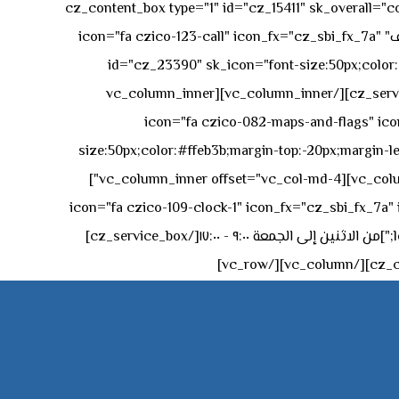
[vc_row][vc_column][cz_content_box type="1" id="cz_15411" 
50px rgba(236,47,43,0.3);"][vc_row_inner][vc_column_inner offset="vc_col-md-4"][cz_service_box title="رقم الهاتف" icon="fa czico-123-call" icon_fx="cz_sbi_fx_7a"
id="cz_23390" sk_icon="font-size:50px;color:#f
[/cz_service_box][/vc_column_inner][vc_column_inner
icon="fa czico-082-maps-and-flags" icon_fx="cz_sbi_fx_7a" id-
size:50px;color:#ffeb3b;margin-top:-20px;margin-lef
left:0px;"]جادة الشيخ محمد بن راشد – دبي[/cz_service_box][cz_gap height="0px" height_tablet="50px"][/vc_column_inner][vc_column_inner offset="vc_col-md-4"]
icon="fa czico-109-clock-1" icon_fx="cz_sbi_fx_7a" id="cz_57994-
left:-15px;" sk_title="border-style:solid;border-bottom-width:2px;" sk_icon_mobile="margin-right:0px;margin-left:0px;"]من الاثنين إلى الجمعة ٩:٠٠ - ١٧:٠٠[/cz_service_box]