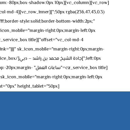
n-bottom:-80px;box-shadow:0px 10px
ff;border-style:solid;border-bottom-width:2px;"
icon_mobile="margin-right:0px;margin-left:0px;"]
 link="|||" sk_icon_mobile="margin-right:0px;margin-
[z_service_box title
[cz_gap height="0px" height_tablet="50px"][/vc_column_inner][/vc_row_inner][/cz_content_box][/vc_column][/vc_row]