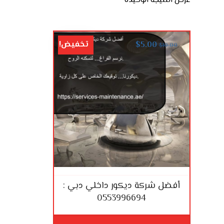
عرض النتيجة الوحيدة
تخفيض!
$
5.00
$
10.00
أفضل شركة ديكور داخلي دبي :
0553996694