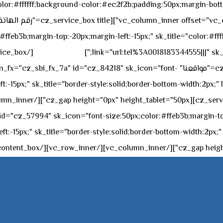
sk_overall="color:#ffffff;background-color:#ec2f2b;padding:50px;margi
feb3b;margin-top:-20px;margin-left:-15px;" sk_title="color:#ffff
٥٥ ٤٤ ٣٣ ٢٢ ٩٧١+
link="url:tel%3A0018183344555|||" sk_
offset="vc_col-md-4"][cz_service_box title="مواقعنا" ="cz_84218" sk_icon="font
t:-15px;" sk_title="border-style:solid;border-bottom-width:2px;"
c="ساعات العمل" " sk_icon="font-size:50px;color:#ffeb3b;margin-top:-20px;margin