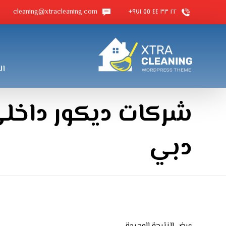
cleaning@xtracleaning.com
٢٢ ٣٣ ٤٤ ٥٥ ٩٧١+
ال
شركات ديكور داخل
دبي