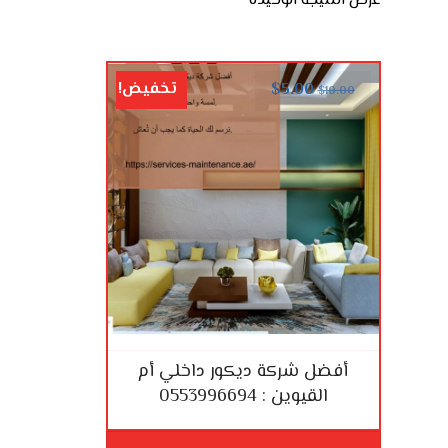
عرض النتيجة الوحيدة
تخفيض!
$
5.00
$
10.00
أفضل شركة ديكور داخلي أم
القيوين : 0553996694