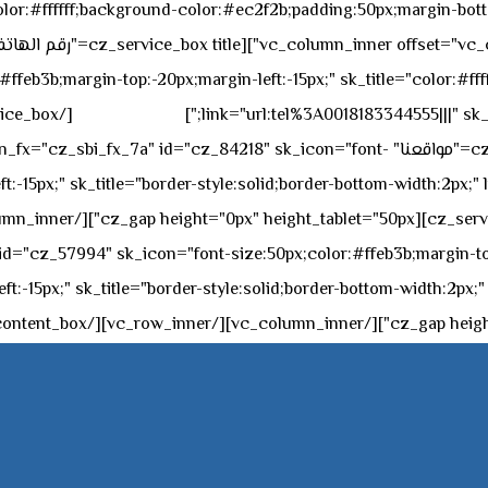
sk_overall="color:#ffffff;background-color:#ec2f2b;padding:50px;margi
feb3b;margin-top:-20px;margin-left:-15px;" sk_title="color:#ffff
٥٥ ٤٤ ٣٣ ٢٢ ٩٧١+
link="url:tel%3A0018183344555|||" sk_
offset="vc_col-md-4"][cz_service_box title="مواقعنا" ="cz_84218" sk_icon="font
t:-15px;" sk_title="border-style:solid;border-bottom-width:2px;"
c="ساعات العمل" " sk_icon="font-size:50px;color:#ffeb3b;margin-top:-20px;margin