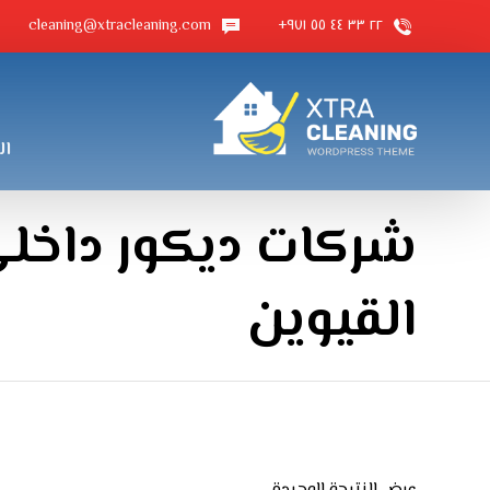
cleaning@xtracleaning.com
٢٢ ٣٣ ٤٤ ٥٥ ٩٧١+
ال
شركات ديكور داخلي
القيوين