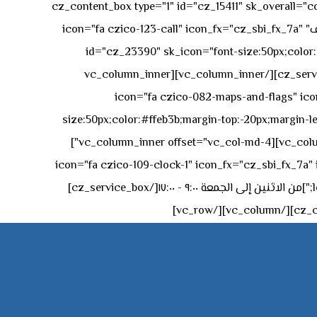
[vc_row][vc_column][cz_content_box type="1" id="cz_15411" 
50px rgba(236,47,43,0.3);"][vc_row_inner][vc_column_inner offset="vc_col-md-4"][cz_service_box title="رقم الهاتف" icon="fa czico-123-call" icon_fx="cz_sbi_fx_7a"
id="cz_23390" sk_icon="font-size:50px;color:#f
[/cz_service_box][/vc_column_inner][vc_column_inner
icon="fa czico-082-maps-and-flags" icon_fx="cz_sbi_fx_7a" id-
size:50px;color:#ffeb3b;margin-top:-20px;margin-lef
left:0px;"]جادة الشيخ محمد بن راشد – دبي[/cz_service_box][cz_gap height="0px" height_tablet="50px"][/vc_column_inner][vc_column_inner offset="vc_col-md-4"]
icon="fa czico-109-clock-1" icon_fx="cz_sbi_fx_7a" id="cz_57994-
left:-15px;" sk_title="border-style:solid;border-bottom-width:2px;" sk_icon_mobile="margin-right:0px;margin-left:0px;"]من الاثنين إلى الجمعة ٩:٠٠ - ١٧:٠٠[/cz_service_box]