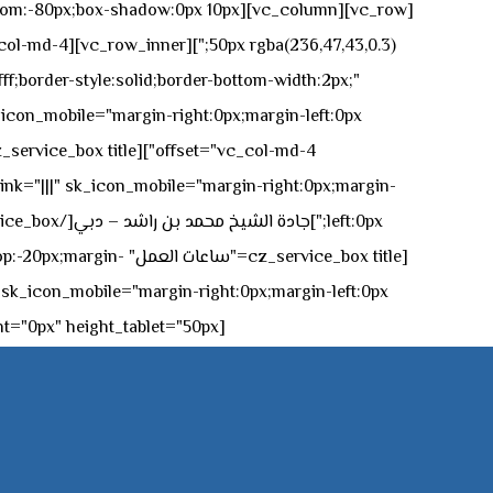
n-bottom:-80px;box-shadow:0px 10px
ff;border-style:solid;border-bottom-width:2px;"
icon_mobile="margin-right:0px;margin-left:0px;"]
 link="|||" sk_icon_mobile="margin-right:0px;margin-
[z_service_box title
[cz_gap height="0px" height_tablet="50px"][/vc_column_inner][/vc_row_inner][/cz_content_box][/vc_column][/vc_row]