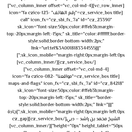
[vc_row_inner][vc_column_inner offset="vc_col-md-4"]
[cz_service_box title="رقم الهاتف" icon="fa czico-123-
call" icon_fx="cz_sbi_fx_7a" id="cz_23390"
sk_icon="font-size:50px;color:#ffeb3b;margin-
top:-20px;margin-left:-15px;" sk_title="color:#ffffff;border-
style:solid;border-bottom-width:2px;"
link="url:tel%3A0018183344555|||"
٥٥ ٤٤
sk_icon_mobile="margin-right:0px;margin-left:0px;"]
[/cz_service_box][/vc_column_inner]
٣٣ ٢٢ ٩٧١+
[vc_column_inner offset="vc_col-md-4"]
[cz_service_box title="مواقعنا" icon="fa czico-082-
maps-and-flags" icon_fx="cz_sbi_fx_7a" id="cz_84218"
sk_icon="font-size:50px;color:#ffeb3b;margin-
top:-20px;margin-left:-15px;" sk_title="border-
style:solid;border-bottom-width:2px;" link="|||"
sk_icon_mobile="margin-right:0px;margin-left:0px;"]جادة
الشيخ محمد بن راشد – دبي[/cz_service_box][cz_gap
height="0px" height_tablet="50px"][/vc_column_inner]