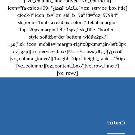
[vc_column_inner offset="vc_col-md-4"]
[cz_service_box title="ساعات العمل" icon="fa czico-109-
clock-1" icon_fx="cz_sbi_fx_7a" id="cz_57994"
sk_icon="font-size:50px;color:#ffeb3b;margin-
top:-20px;margin-left:-15px;" sk_title="border-
style:solid;border-bottom-width:2px;"
sk_icon_mobile="margin-right:0px;margin-left:0px;"]من
الاثنين إلى الجمعة ٩:٠٠ - ١٧:٠٠[/cz_service_box][cz_gap
height="0px" height_tablet="50px"][/vc_column_inner]
[/vc_row_inner][/cz_content_box][/vc_column]
[/vc_row]
خدماتنا