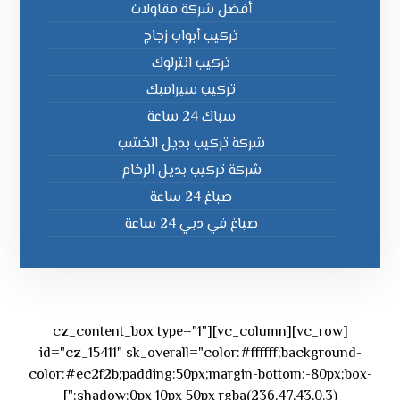
أفضل شركة مقاولات
تركيب أبواب زجاج
تركيب انترلوك
تركيب سيرامبك
سباك 24 ساعة
شركة تركيب بديل الخشب
شركة تركيب بديل الرخام
صباغ 24 ساعة
صباغ في دبي 24 ساعة
[vc_row][vc_column][cz_content_box type="1"
id="cz_15411" sk_overall="color:#ffffff;background-
color:#ec2f2b;padding:50px;margin-bottom:-80px;box-
shadow:0px 10px 50px rgba(236,47,43,0.3);"]