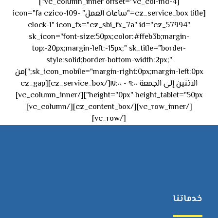
[vc_column_inner offset="vc_col-md-4"]
[cz_service_box title="ساعات العمل" icon="fa czico-109-
clock-1" icon_fx="cz_sbi_fx_7a" id="cz_57994"
sk_icon="font-size:50px;color:#ffeb3b;margin-
top:-20px;margin-left:-15px;" sk_title="border-
style:solid;border-bottom-width:2px;"
sk_icon_mobile="margin-right:0px;margin-left:0px;"]من
الاثنين إلى الجمعة ٩:٠٠ - ١٧:٠٠[/cz_service_box][cz_gap
height="0px" height_tablet="50px"][/vc_column_inner]
[/vc_row_inner][/cz_content_box][/vc_column]
[/vc_row]
خدماتنا