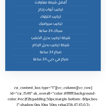
أفضل شركة مقاولات
تركيب أبواب زجاج
تركيب انترلوك
تركيب سيرامبك
سباك 24 ساعة
شركة تركيب بديل الخشب
شركة تركيب بديل الرخام
صباغ 24 ساعة
صباغ في دبي 24 ساعة
[vc_row][vc_column][cz_content_box type="1"
id="cz_15411" sk_overall="color:#ffffff;background-
color:#ec2f2b;padding:50px;margin-bottom:-80px;box-
shadow:0px 10px 50px rgba(236,47,43,0.3);"]