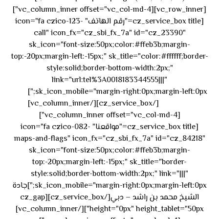
[vc_row_inner][vc_column_inner offset="vc_col-md-4"]
[cz_service_box title="رقم الهاتف" icon="fa czico-123-
call" icon_fx="cz_sbi_fx_7a" id="cz_23390"
sk_icon="font-size:50px;color:#ffeb3b;margin-
top:-20px;margin-left:-15px;" sk_title="color:#ffffff;border-
style:solid;border-bottom-width:2px;"
link="url:tel%3A0018183344555|||"
٥٥ ٤٤
sk_icon_mobile="margin-right:0px;margin-left:0px;"]
[/cz_service_box][/vc_column_inner]
٣٣ ٢٢ ٩٧١+
[vc_column_inner offset="vc_col-md-4"]
[cz_service_box title="مواقعنا" icon="fa czico-082-
maps-and-flags" icon_fx="cz_sbi_fx_7a" id="cz_84218"
sk_icon="font-size:50px;color:#ffeb3b;margin-
top:-20px;margin-left:-15px;" sk_title="border-
style:solid;border-bottom-width:2px;" link="|||"
sk_icon_mobile="margin-right:0px;margin-left:0px;"]جادة
الشيخ محمد بن راشد – دبي[/cz_service_box][cz_gap
height="0px" height_tablet="50px"][/vc_column_inner]