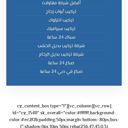
أفضل شركة مقاولات
تركيب أبواب زجاج
تركيب انترلوك
تركيب سيرامبك
سباك 24 ساعة
شركة تركيب بديل الخشب
شركة تركيب بديل الرخام
صباغ 24 ساعة
صباغ في دبي 24 ساعة
[vc_row][vc_column][cz_content_box type="1"
id="cz_15411" sk_overall="color:#ffffff;background-
color:#ec2f2b;padding:50px;margin-bottom:-80px;box-
shadow:0px 10px 50px rgba(236,47,43,0.3);"]