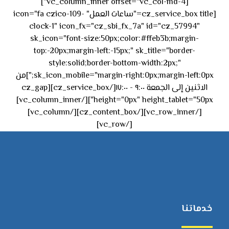
[vc_column_inner offset="vc_col-md-4"]
[cz_service_box title="ساعات العمل" icon="fa czico-109-
clock-1" icon_fx="cz_sbi_fx_7a" id="cz_57994"
sk_icon="font-size:50px;color:#ffeb3b;margin-
top:-20px;margin-left:-15px;" sk_title="border-
style:solid;border-bottom-width:2px;"
sk_icon_mobile="margin-right:0px;margin-left:0px;"]من
الاثنين إلى الجمعة ٩:٠٠ - ١٧:٠٠[/cz_service_box][cz_gap
height="0px" height_tablet="50px"][/vc_column_inner]
[/vc_row_inner][/cz_content_box][/vc_column]
[/vc_row]
خدماتنا