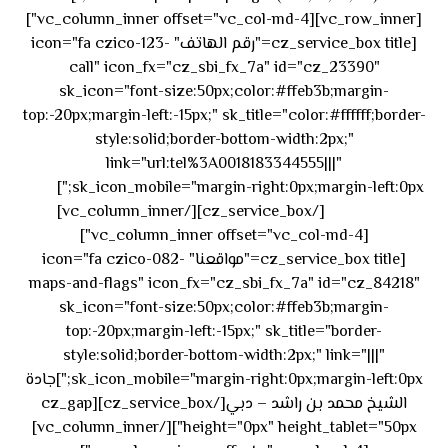
[vc_row_inner][vc_column_inner offset="vc_col-md-4"]
[cz_service_box title="رقم الهاتف" icon="fa czico-123-
call" icon_fx="cz_sbi_fx_7a" id="cz_23390"
sk_icon="font-size:50px;color:#ffeb3b;margin-
top:-20px;margin-left:-15px;" sk_title="color:#ffffff;border-
style:solid;border-bottom-width:2px;"
link="url:tel%3A0018183344555|||"
٥٥ ٤٤
sk_icon_mobile="margin-right:0px;margin-left:0px;"]
[/cz_service_box][/vc_column_inner]
٣٣ ٢٢ ٩٧١+
[vc_column_inner offset="vc_col-md-4"]
[cz_service_box title="مواقعنا" icon="fa czico-082-
maps-and-flags" icon_fx="cz_sbi_fx_7a" id="cz_84218"
sk_icon="font-size:50px;color:#ffeb3b;margin-
top:-20px;margin-left:-15px;" sk_title="border-
style:solid;border-bottom-width:2px;" link="|||"
sk_icon_mobile="margin-right:0px;margin-left:0px;"]جادة
الشيخ محمد بن راشد – دبي[/cz_service_box][cz_gap
height="0px" height_tablet="50px"][/vc_column_inner]