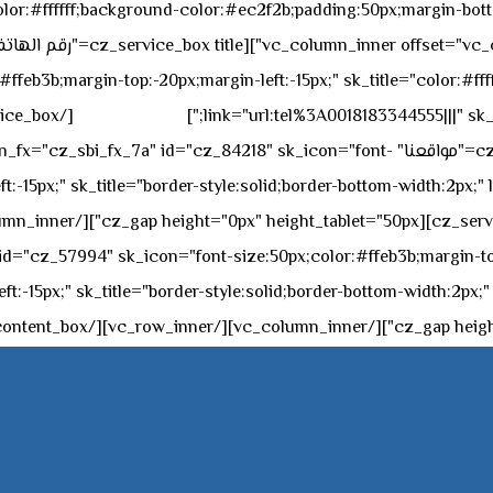
sk_overall="color:#ffffff;background-color:#ec2f2b;padding:50px;margi
feb3b;margin-top:-20px;margin-left:-15px;" sk_title="color:#ffff
٥٥ ٤٤ ٣٣ ٢٢ ٩٧١+
link="url:tel%3A0018183344555|||" sk_
offset="vc_col-md-4"][cz_service_box title="مواقعنا" ="cz_84218" sk_icon="font
t:-15px;" sk_title="border-style:solid;border-bottom-width:2px;"
c="ساعات العمل" " sk_icon="font-size:50px;color:#ffeb3b;margin-top:-20px;margin