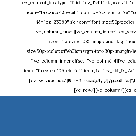
[vc_row][vc_column][cz_content_box type="1" id="cz_15411" 
50px rgba(236,47,43,0.3);"][vc_row_inner][vc_column_inner offset="vc_col-md-4"][cz_service_box title="رقم الهاتف" icon="fa czico-123-call" icon_fx="cz_sbi_fx_7a"
id="cz_23390" sk_icon="font-size:50px;color:#f
[/cz_service_box][/vc_column_inner][vc_column_inner
icon="fa czico-082-maps-and-flags" icon_fx="cz_sbi_fx_7a" id-
size:50px;color:#ffeb3b;margin-top:-20px;margin-lef
left:0px;"]جادة الشيخ محمد بن راشد – دبي[/cz_service_box][cz_gap height="0px" height_tablet="50px"][/vc_column_inner][vc_column_inner offset="vc_col-md-4"]
icon="fa czico-109-clock-1" icon_fx="cz_sbi_fx_7a" id="cz_57994-
left:-15px;" sk_title="border-style:solid;border-bottom-width:2px;" sk_icon_mobile="margin-right:0px;margin-left:0px;"]من الاثنين إلى الجمعة ٩:٠٠ - ١٧:٠٠[/cz_service_box]