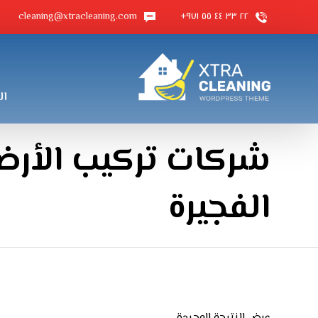
cleaning@xtracleaning.com
٢٢ ٣٣ ٤٤ ٥٥ ٩٧١+
ال
شركات تركيب الأرض
الفجيرة