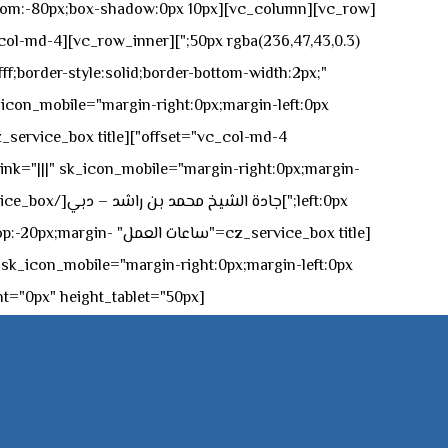
n-bottom:-80px;box-shadow:0px 10px
ff;border-style:solid;border-bottom-width:2px;"
icon_mobile="margin-right:0px;margin-left:0px;"]
 link="|||" sk_icon_mobile="margin-right:0px;margin-
[z_service_box title
[cz_gap height="0px" height_tablet="50px"][/vc_column_inner][/vc_row_inner][/cz_content_box][/vc_column][/vc_row]