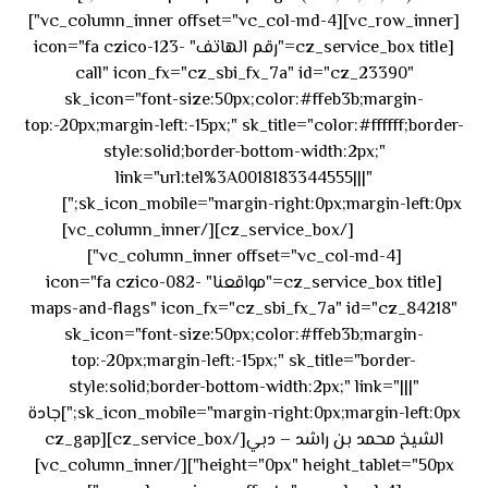
[vc_row_inner][vc_column_inner offset="vc_col-md-4"]
[cz_service_box title="رقم الهاتف" icon="fa czico-123-
call" icon_fx="cz_sbi_fx_7a" id="cz_23390"
sk_icon="font-size:50px;color:#ffeb3b;margin-
top:-20px;margin-left:-15px;" sk_title="color:#ffffff;border-
style:solid;border-bottom-width:2px;"
link="url:tel%3A0018183344555|||"
٥٥ ٤٤
sk_icon_mobile="margin-right:0px;margin-left:0px;"]
[/cz_service_box][/vc_column_inner]
٣٣ ٢٢ ٩٧١+
[vc_column_inner offset="vc_col-md-4"]
[cz_service_box title="مواقعنا" icon="fa czico-082-
maps-and-flags" icon_fx="cz_sbi_fx_7a" id="cz_84218"
sk_icon="font-size:50px;color:#ffeb3b;margin-
top:-20px;margin-left:-15px;" sk_title="border-
style:solid;border-bottom-width:2px;" link="|||"
sk_icon_mobile="margin-right:0px;margin-left:0px;"]جادة
الشيخ محمد بن راشد – دبي[/cz_service_box][cz_gap
height="0px" height_tablet="50px"][/vc_column_inner]