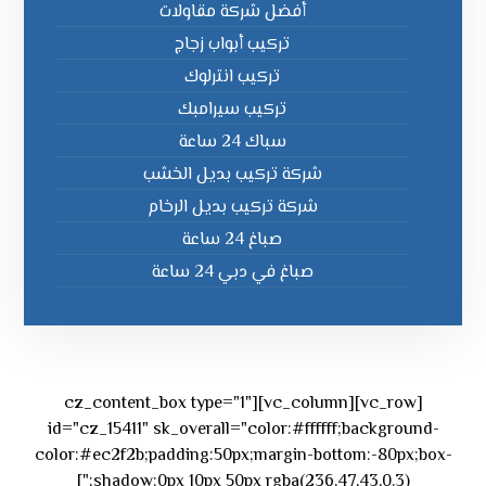
أفضل شركة مقاولات
تركيب أبواب زجاج
تركيب انترلوك
تركيب سيرامبك
سباك 24 ساعة
شركة تركيب بديل الخشب
شركة تركيب بديل الرخام
صباغ 24 ساعة
صباغ في دبي 24 ساعة
[vc_row][vc_column][cz_content_box type="1"
id="cz_15411" sk_overall="color:#ffffff;background-
color:#ec2f2b;padding:50px;margin-bottom:-80px;box-
shadow:0px 10px 50px rgba(236,47,43,0.3);"]