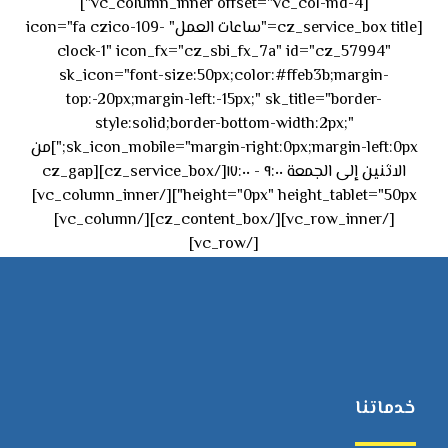
[vc_column_inner offset="vc_col-md-4"]
[cz_service_box title="ساعات العمل" icon="fa czico-109-
clock-1" icon_fx="cz_sbi_fx_7a" id="cz_57994"
sk_icon="font-size:50px;color:#ffeb3b;margin-
top:-20px;margin-left:-15px;" sk_title="border-
style:solid;border-bottom-width:2px;"
sk_icon_mobile="margin-right:0px;margin-left:0px;"]من
الاثنين إلى الجمعة ٩:٠٠ - ١٧:٠٠[/cz_service_box][cz_gap
height="0px" height_tablet="50px"][/vc_column_inner]
[/vc_row_inner][/cz_content_box][/vc_column]
[/vc_row]
خدماتنا