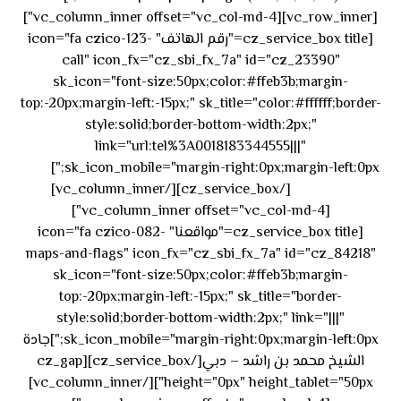
[vc_row_inner][vc_column_inner offset="vc_col-md-4"]
[cz_service_box title="رقم الهاتف" icon="fa czico-123-
call" icon_fx="cz_sbi_fx_7a" id="cz_23390"
sk_icon="font-size:50px;color:#ffeb3b;margin-
top:-20px;margin-left:-15px;" sk_title="color:#ffffff;border-
style:solid;border-bottom-width:2px;"
link="url:tel%3A0018183344555|||"
٥٥ ٤٤
sk_icon_mobile="margin-right:0px;margin-left:0px;"]
[/cz_service_box][/vc_column_inner]
٣٣ ٢٢ ٩٧١+
[vc_column_inner offset="vc_col-md-4"]
[cz_service_box title="مواقعنا" icon="fa czico-082-
maps-and-flags" icon_fx="cz_sbi_fx_7a" id="cz_84218"
sk_icon="font-size:50px;color:#ffeb3b;margin-
top:-20px;margin-left:-15px;" sk_title="border-
style:solid;border-bottom-width:2px;" link="|||"
sk_icon_mobile="margin-right:0px;margin-left:0px;"]جادة
الشيخ محمد بن راشد – دبي[/cz_service_box][cz_gap
height="0px" height_tablet="50px"][/vc_column_inner]