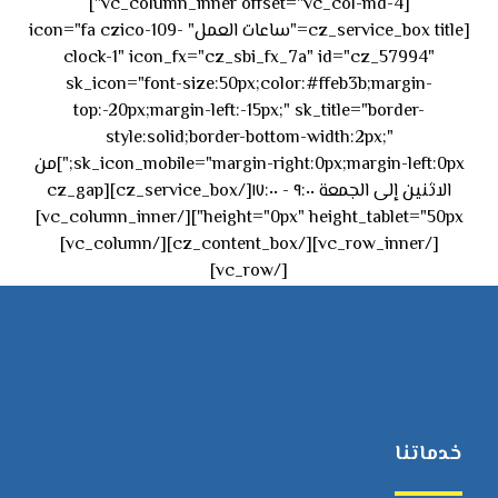
[vc_column_inner offset="vc_col-md-4"]
[cz_service_box title="ساعات العمل" icon="fa czico-109-
clock-1" icon_fx="cz_sbi_fx_7a" id="cz_57994"
sk_icon="font-size:50px;color:#ffeb3b;margin-
top:-20px;margin-left:-15px;" sk_title="border-
style:solid;border-bottom-width:2px;"
sk_icon_mobile="margin-right:0px;margin-left:0px;"]من
الاثنين إلى الجمعة ٩:٠٠ - ١٧:٠٠[/cz_service_box][cz_gap
height="0px" height_tablet="50px"][/vc_column_inner]
[/vc_row_inner][/cz_content_box][/vc_column]
[/vc_row]
خدماتنا