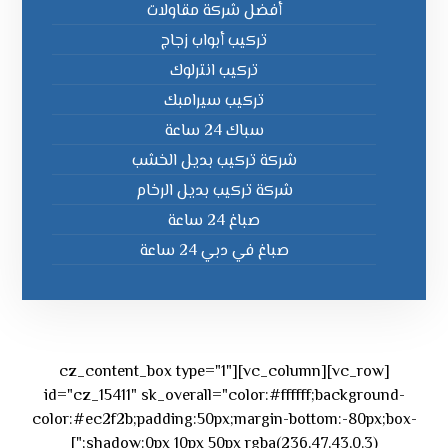
أفضل شركة مقاولات
تركيب أبواب زجاج
تركيب انترلوك
تركيب سيرامبك
سباك 24 ساعة
شركة تركيب بديل الخشب
شركة تركيب بديل الرخام
صباغ 24 ساعة
صباغ في دبي 24 ساعة
[vc_row][vc_column][cz_content_box type="1"
id="cz_15411" sk_overall="color:#ffffff;background-
color:#ec2f2b;padding:50px;margin-bottom:-80px;box-
shadow:0px 10px 50px rgba(236,47,43,0.3);"]