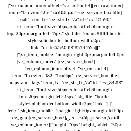
[vc_row_inner][vc_column_inner offset="vc_col-md-4"]
[cz_service_box title="رقم الهاتف" icon="fa czico-123-
call" icon_fx="cz_sbi_fx_7a" id="cz_23390"
sk_icon="font-size:50px;color:#ffeb3b;margin-
top:-20px;margin-left:-15px;" sk_title="color:#ffffff;border-
style:solid;border-bottom-width:2px;"
link="url:tel%3A0018183344555|||"
٥٥ ٤٤
sk_icon_mobile="margin-right:0px;margin-left:0px;"]
[/cz_service_box][/vc_column_inner]
٣٣ ٢٢ ٩٧١+
[vc_column_inner offset="vc_col-md-4"]
[cz_service_box title="مواقعنا" icon="fa czico-082-
maps-and-flags" icon_fx="cz_sbi_fx_7a" id="cz_84218"
sk_icon="font-size:50px;color:#ffeb3b;margin-
top:-20px;margin-left:-15px;" sk_title="border-
style:solid;border-bottom-width:2px;" link="|||"
sk_icon_mobile="margin-right:0px;margin-left:0px;"]جادة
الشيخ محمد بن راشد – دبي[/cz_service_box][cz_gap
height="0px" height_tablet="50px"][/vc_column_inner]