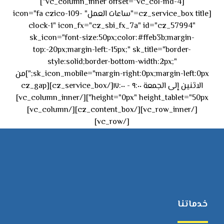
[vc_column_inner offset="vc_col-md-4"]
[cz_service_box title="ساعات العمل" icon="fa czico-109-
clock-1" icon_fx="cz_sbi_fx_7a" id="cz_57994"
sk_icon="font-size:50px;color:#ffeb3b;margin-
top:-20px;margin-left:-15px;" sk_title="border-
style:solid;border-bottom-width:2px;"
sk_icon_mobile="margin-right:0px;margin-left:0px;"]من
الاثنين إلى الجمعة ٩:٠٠ - ١٧:٠٠[/cz_service_box][cz_gap
height="0px" height_tablet="50px"][/vc_column_inner]
[/vc_row_inner][/cz_content_box][/vc_column]
[/vc_row]
خدماتنا