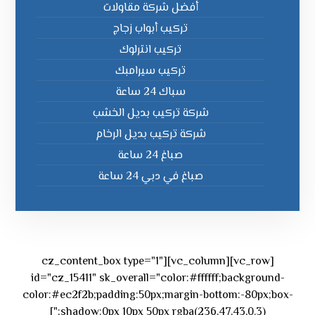
أفضل شركة مقاولات
تركيب أبواب زجاج
تركيب انترلوك
تركيب سيرامبك
سباك 24 ساعة
شركة تركيب بديل الخشب
شركة تركيب بديل الرخام
صباغ 24 ساعة
صباغ في دبي 24 ساعة
[vc_row][vc_column][cz_content_box type="1"
id="cz_15411" sk_overall="color:#ffffff;background-
color:#ec2f2b;padding:50px;margin-bottom:-80px;box-
shadow:0px 10px 50px rgba(236,47,43,0.3);"]