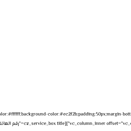
sk_overall="color:#ffffff;background-color:#ec2f2b;padding:50px;margi