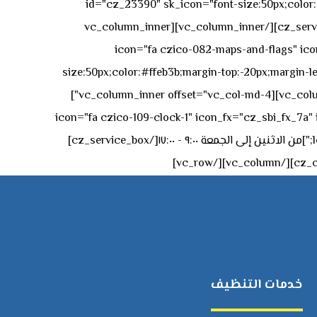
id="cz_23390" sk_icon="font-size:50px;color:#f
[/cz_service_box][/vc_column_inner][vc_column_inner
icon="fa czico-082-maps-and-flags" icon_fx="cz_sbi_fx_7a" id-
size:50px;color:#ffeb3b;margin-top:-20px;margin-lef
left:0px;"]جادة الشيخ محمد بن راشد – دبي[/cz_service_box][cz_gap height="0px" height_tablet="50px"][/vc_column_inner][vc_column_inner offset="vc_col-md-4"]
icon="fa czico-109-clock-1" icon_fx="cz_sbi_fx_7a" id="cz_57994-
left:-15px;" sk_title="border-style:solid;border-bottom-width:2px;" sk_icon_mobile="margin-right:0px;margin-left:0px;"]من الاثنين إلى الجمعة ٩:٠٠ - ١٧:٠٠[/cz_service_box]
خدمات التنظيف