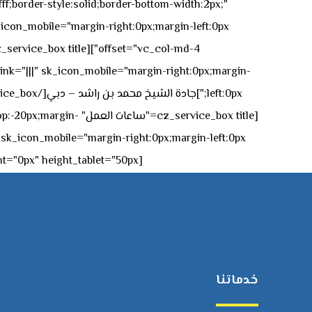
ff;border-style:solid;border-bottom-width:2px;"
icon_mobile="margin-right:0px;margin-left:0px;"]
 link="|||" sk_icon_mobile="margin-right:0px;margin-
[z_service_box title
[cz_gap height="0px" height_tablet="50px"][/vc_column_inner][/vc_row_inner][/cz_content_box][/vc_column][/vc_row]
خدماتنا