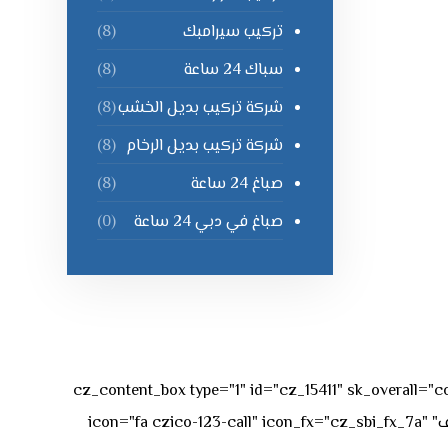
تركيب سيرامبك
(8)
سباك 24 ساعة
(8)
شركة تركيب بديل الخشب
(8)
شركة تركيب بديل الرخام
(8)
صباغ 24 ساعة
(8)
صباغ في دبي 24 ساعة
(0)
[vc_row][vc_column][cz_content_box type="1" id="cz_15411" 
50px rgba(236,47,43,0.3);"][vc_row_inner][vc_column_inner offset="vc_col-md-4"][cz_service_box title="رقم الهاتف" icon="fa czico-123-call" icon_fx="cz_sbi_fx_7a"