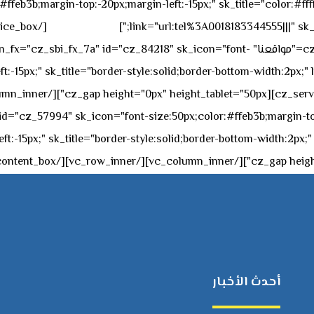
feb3b;margin-top:-20px;margin-left:-15px;" sk_title="color:#ffff
٥٥ ٤٤ ٣٣ ٢٢ ٩٧١+
link="url:tel%3A0018183344555|||" sk_
offset="vc_col-md-4"][cz_service_box title="مواقعنا" ="cz_84218" sk_icon="font
t:-15px;" sk_title="border-style:solid;border-bottom-width:2px;"
c="ساعات العمل" " sk_icon="font-size:50px;color:#ffeb3b;margin-top:-20px;margin
أحدث الأخبار