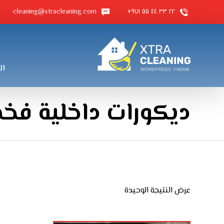
cleaning@xtracleaning.com
٢٢ ٣٣ ٤٤ ٥٥ ٩٧١+
ال
ديكورات داخلية فخ
عرض النتيجة الوحيدة