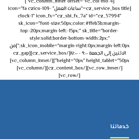
[vc_column_inner offset="vc_col-md-4"]
[cz_service_box title="ساعات العمل" icon="fa czico-109-
clock-1" icon_fx="cz_sbi_fx_7a" id="cz_57994"
sk_icon="font-size:50px;color:#ffeb3b;margin-
top:-20px;margin-left:-15px;" sk_title="border-
style:solid;border-bottom-width:2px;"
sk_icon_mobile="margin-right:0px;margin-left:0px;"]من
الاثنين إلى الجمعة ٩:٠٠ - ١٧:٠٠[/cz_service_box][cz_gap
height="0px" height_tablet="50px"][/vc_column_inner]
[/vc_row_inner][/cz_content_box][/vc_column]
[/vc_row]
خدماتنا