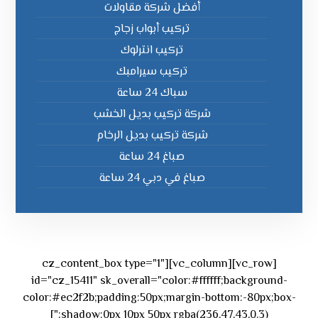
أفضل شركة مقاولات
تركيب أبواب زجاج
تركيب انترلوك
تركيب سيرامبك
سباك 24 ساعة
شركة تركيب بديل الخشب
شركة تركيب بديل الرخام
صباغ 24 ساعة
صباغ في دبي 24 ساعة
[vc_row][vc_column][cz_content_box type="1"
id="cz_15411" sk_overall="color:#ffffff;background-
color:#ec2f2b;padding:50px;margin-bottom:-80px;box-
shadow:0px 10px 50px rgba(236,47,43,0.3);"]