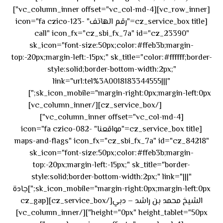
[vc_row_inner][vc_column_inner offset="vc_col-md-4"]
[cz_service_box title="رقم الهاتف" icon="fa czico-123-
call" icon_fx="cz_sbi_fx_7a" id="cz_23390"
sk_icon="font-size:50px;color:#ffeb3b;margin-
top:-20px;margin-left:-15px;" sk_title="color:#ffffff;border-
style:solid;border-bottom-width:2px;"
link="url:tel%3A0018183344555|||"
٥٥ ٤٤
sk_icon_mobile="margin-right:0px;margin-left:0px;"]
[/cz_service_box][/vc_column_inner]
٣٣ ٢٢ ٩٧١+
[vc_column_inner offset="vc_col-md-4"]
[cz_service_box title="مواقعنا" icon="fa czico-082-
maps-and-flags" icon_fx="cz_sbi_fx_7a" id="cz_84218"
sk_icon="font-size:50px;color:#ffeb3b;margin-
top:-20px;margin-left:-15px;" sk_title="border-
style:solid;border-bottom-width:2px;" link="|||"
sk_icon_mobile="margin-right:0px;margin-left:0px;"]جادة
الشيخ محمد بن راشد – دبي[/cz_service_box][cz_gap
height="0px" height_tablet="50px"][/vc_column_inner]