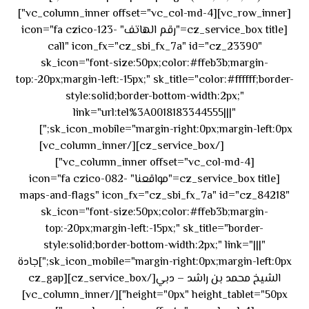
[vc_row_inner][vc_column_inner offset="vc_col-md-4"]
[cz_service_box title="رقم الهاتف" icon="fa czico-123-
call" icon_fx="cz_sbi_fx_7a" id="cz_23390"
sk_icon="font-size:50px;color:#ffeb3b;margin-
top:-20px;margin-left:-15px;" sk_title="color:#ffffff;border-
style:solid;border-bottom-width:2px;"
link="url:tel%3A0018183344555|||"
٥٥ ٤٤
sk_icon_mobile="margin-right:0px;margin-left:0px;"]
[/cz_service_box][/vc_column_inner]
٣٣ ٢٢ ٩٧١+
[vc_column_inner offset="vc_col-md-4"]
[cz_service_box title="مواقعنا" icon="fa czico-082-
maps-and-flags" icon_fx="cz_sbi_fx_7a" id="cz_84218"
sk_icon="font-size:50px;color:#ffeb3b;margin-
top:-20px;margin-left:-15px;" sk_title="border-
style:solid;border-bottom-width:2px;" link="|||"
sk_icon_mobile="margin-right:0px;margin-left:0px;"]جادة
الشيخ محمد بن راشد – دبي[/cz_service_box][cz_gap
height="0px" height_tablet="50px"][/vc_column_inner]