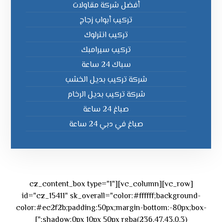
أفضل شركة مقاولات
تركيب أبواب زجاج
تركيب انترلوك
تركيب سيرامبك
سباك 24 ساعة
شركة تركيب بديل الخشب
شركة تركيب بديل الرخام
صباغ 24 ساعة
صباغ في دبي 24 ساعة
[vc_row][vc_column][cz_content_box type="1"
id="cz_15411" sk_overall="color:#ffffff;background-
color:#ec2f2b;padding:50px;margin-bottom:-80px;box-
shadow:0px 10px 50px rgba(236,47,43,0.3);"]