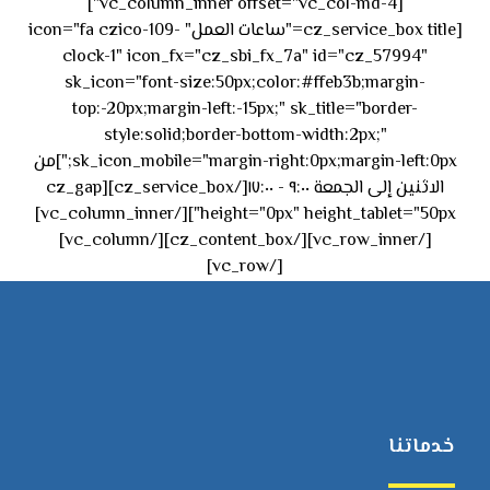
[vc_column_inner offset="vc_col-md-4"]
[cz_service_box title="ساعات العمل" icon="fa czico-109-
clock-1" icon_fx="cz_sbi_fx_7a" id="cz_57994"
sk_icon="font-size:50px;color:#ffeb3b;margin-
top:-20px;margin-left:-15px;" sk_title="border-
style:solid;border-bottom-width:2px;"
sk_icon_mobile="margin-right:0px;margin-left:0px;"]من
الاثنين إلى الجمعة ٩:٠٠ - ١٧:٠٠[/cz_service_box][cz_gap
height="0px" height_tablet="50px"][/vc_column_inner]
[/vc_row_inner][/cz_content_box][/vc_column]
[/vc_row]
خدماتنا